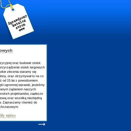
gowych
zycyjnej oraz budowie stoisk
rzyrządzenie stoisk targowych
tkie zlecenia staramy się
lony, oraz otrzymywał to na co
uż od 15 lat z powodzeniem
ęki ogromnej wprawie, jesteśmy
owanym żądaniom naszych
skich projektantów, zaplecze
atową oraz wszelką niezbędną
ów. Zapraszamy również do
tychczasowym
óły wpisu
→