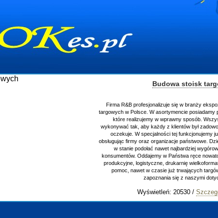
Budowa stoisk tar
Firma R&B profesjonalizuje się w branży ekspo
targowych w Polsce. W asortymencie posiadamy p
które realizujemy w wprawny sposób. Wszys
wykonywać tak, aby każdy z klientów był zadowo
oczekuje. W specjalności tej funkcjonujemy j
obsługując firmy oraz organizacje państwowe. Dzi
w stanie podołać nawet najbardziej wygór
konsumentów. Oddajemy w Państwa ręce nowator
produkcyjne, logistyczne, drukarnię wielkoform
pomoc, nawet w czasie już trwających targ
zapoznania się z naszymi do
Wyświetleń: 20530 /
Szczeg