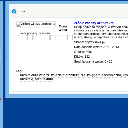
→
Źródło wiedzy architekta
Oceń
Sklep Ksa24 to miejsce, w którym zna
wpis:
i filmów oraz czasopisma o architektur
Kliknij poniżej by ocenić
studentem architektury albo przedmiot
naszą stronę, a napotkasz coś dla sieb
Strona: http://ksa24.pl/
Data dodania wpisu: 23-01-2013
Odsłon: 4092
Klików: 132
Średnia ocena wpisu: 0 / 10
Tagi:
architektura wnętrz
,
książki o architekturze
,
księgarnia techniczna
,
ksi
architekt
,
architektura
6