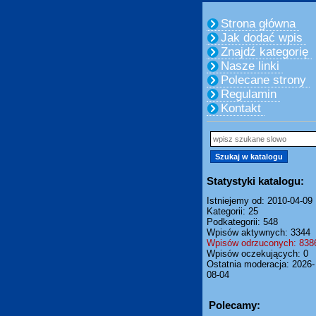
Strona główna
Jak dodać wpis
Znajdź kategorię
Nasze linki
Polecane strony
Regulamin
Kontakt
Statystyki katalogu:
Istniejemy od: 2010-04-09
Kategorii: 25
Podkategorii: 548
Wpisów aktywnych: 3344
Wpisów odrzuconych: 838
Wpisów oczekujących: 0
Ostatnia moderacja: 2026-
08-04
Polecamy: