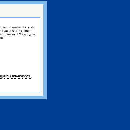
jdziesz mnóstwo książek,
ze. Jesteś architektem,
ów zbliżonych? zajrzyj na
ie.
ęgarnia internetowa
,