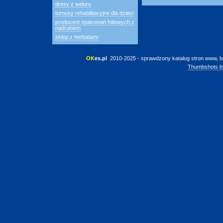
dresy z weluru
turnusy rehabilitacyjne dla dzieci
producent opakowań foliowych z
nadrukiem
sklep z herbatami
OK
es.pl
 2010-2025 - sprawdzony katalog stron www, b
Thumbshots b