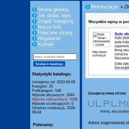
Motoryzacja
» Zł
Strona główna
Jak dodać wpis
Znajdź kategorię
Wszystkie wpisy w pod
Nasze linki
Polecane strony
Auto sk
Regulamin
Auto zło
auta ind
Kontakt
zapewnia
firmą sk
http://auto-
oznacza 
schrott.pl
Niezależ
Data zgł
Szczegó
Statystyki katalogu:
Istniejemy od: 2010-04-09
Kategorii: 25
Podkategorii: 548
Zasugeruj nową stronę:
Wpisów aktywnych: 3344
Wpisów odrzuconych: 8386
* * * ****** * * * **
* * * * * * ** **
Wpisów oczekujących: 0
* * * * * * * * * *
* * * ****** * * * * 
* * * * * * * * 
* * * * * * * * 
***** ******* * ******* * * 
Ostatnia moderacja: 2026-
Kliknij, aby przeł
08-04
Adres sugerowanej st
Polecamy: