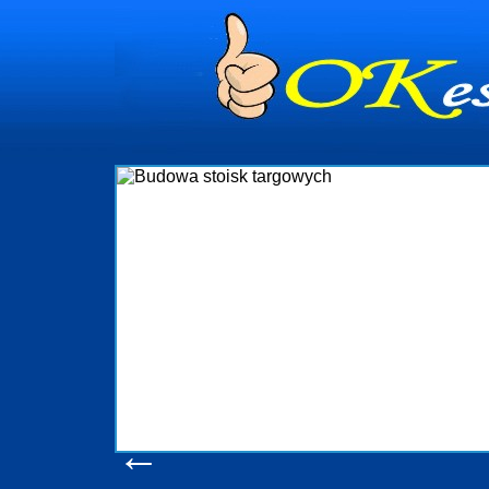
dynia
dministrowanie
ściami Gdynia i
ieżący nadzór nad
iczenia, organizację
ta obejmuje także
uchomościami Gdynia
potrzebny jest
ieruchomości Sopot
nia, Progreen-Adm
w codziennym
dla tych
←