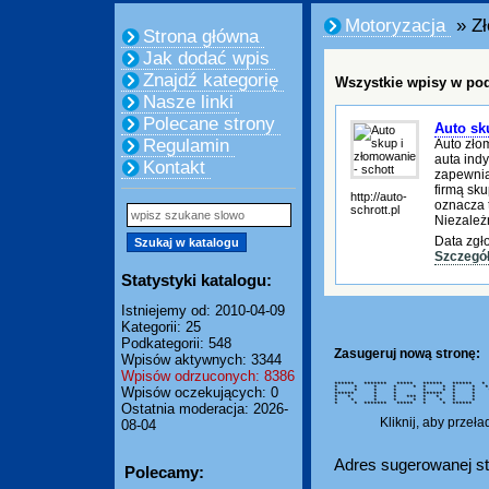
Motoryzacja
» Zł
Strona główna
Jak dodać wpis
Znajdź kategorię
Wszystkie wpisy w pod
Nasze linki
Polecane strony
Auto sk
Regulamin
Auto zło
auta ind
Kontakt
zapewnia
firmą sk
http://auto-
oznacza 
schrott.pl
Niezależ
Data zgł
Szczegó
Statystyki katalogu:
Istniejemy od: 2010-04-09
Kategorii: 25
Podkategorii: 548
Zasugeruj nową stronę:
Wpisów aktywnych: 3344
Wpisów odrzuconych: 8386
****** ******* ***** ****** ******
* * * * * * * * *
Wpisów oczekujących: 0
* * * * * * * * 
****** * * ****** * *
* * * * *** * * *
* * * * * * * * 
* * ******* ***** * * ****** 
Ostatnia moderacja: 2026-
Kliknij, aby przeł
08-04
Adres sugerowanej st
Polecamy: