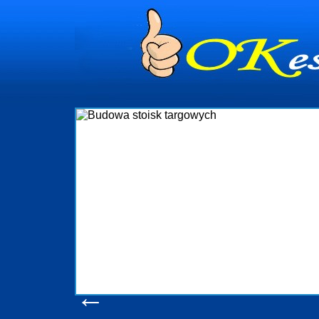
dynia
dministrowanie
ściami Gdynia i
ieżący nadzór nad
iczenia, organizację
ta obejmuje także
uchomościami Gdynia
potrzebny jest
ieruchomości Sopot
nia, Progreen-Adm
w codziennym
dla tych
←