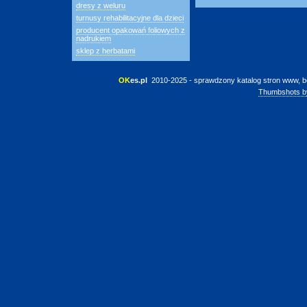
dresy z weluru
turnusy rehabilitacyjne dla dzieci
producent opakowań foliowych z
nadrukiem
sklep z herbatami
OK
es.pl
 2010-2025 - sprawdzony katalog stron www, b
Thumbshots b