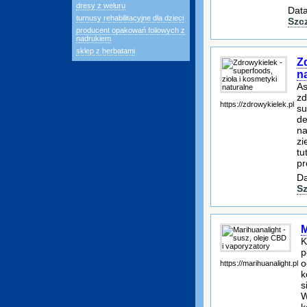
dresy z weluru
Data
turnusy rehabilitacyjne dla dzieci
Szc
producent opakowań foliowych z
nadrukiem
sklep z herbatami
Z
n
As
zd
https://zdrowykielek.pl
su
de
na
zi
tu
pr
Da
S
M
K
p
o
https://marihuanalight.pl
k
s
W
k