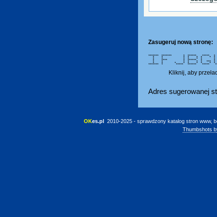
Zasugeruj nową stronę:
******* ******* * ****** *****
* * * * * * * *
* * * * * * *
* **** * ****** * *
* * * * * * *** * *
* * * * * * * * *
******* * ***** ****** ***
Kliknij, aby przeł
Adres sugerowanej st
OK
es.pl
 2010-2025 - sprawdzony katalog stron www, b
Thumbshots b