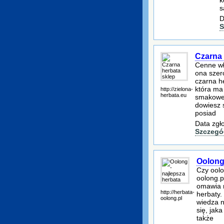
s
D
S
Czarna 
Cenne wł
ona szero
czarna h
która ma
http://zielona-
herbata.eu
smakowe 
dowiesz s
posiad
Data zgł
Szczegó
Oolong 
Czy oolo
oolong.p
omawia n
http://herbata-
herbaty.
oolong.pl
wiedza n
się, jak
także