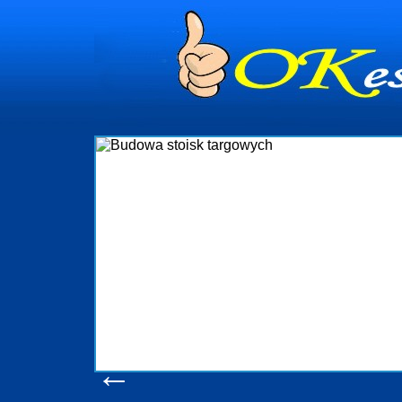
dynia
dministrowanie
ściami Gdynia i
ieżący nadzór nad
iczenia, organizację
ta obejmuje także
uchomościami Gdynia
potrzebny jest
ieruchomości Sopot
nia, Progreen-Adm
w codziennym
dla tych
←