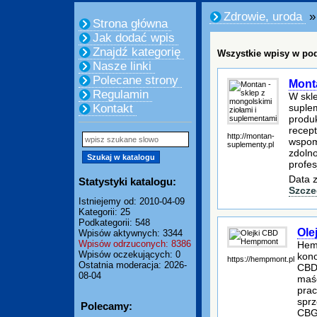
Zdrowie, uroda
» 
Strona główna
Jak dodać wpis
Znajdź kategorię
Wszystkie wpisy w pod
Nasze linki
Polecane strony
Monta
Regulamin
W skl
suple
Kontakt
produk
recept
http://montan-
wspom
suplementy.pl
zdolno
profes
Data z
Statystyki katalogu:
Szcze
Istniejemy od: 2010-04-09
Kategorii: 25
Podkategorii: 548
Ole
Wpisów aktywnych: 3344
Wpisów odrzuconych: 8386
Hemp
Wpisów oczekujących: 0
kono
https://hempmont.pl
Ostatnia moderacja: 2026-
CBD 
08-04
maśc
prac
sprz
Polecamy:
CBG 