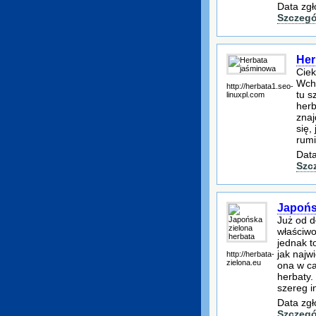
Data zgł
Szczegó
Her
Ciek
Wcho
http://herbata1.seo-
tu s
linuxpl.com
herb
znaj
się,
rumi
Data
Szc
Japońs
Już od 
właściwo
jednak t
jak najw
http://herbata-
zielona.eu
ona w ca
herbaty.
szereg i
Data zgł
Szczegó