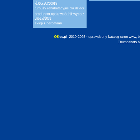
dresy z weluru
turnusy rehabilitacyjne dla dzieci
producent opakowań foliowych z
nadrukiem
sklep z herbatami
OK
es.pl
 2010-2025 - sprawdzony katalog stron www, b
Thumbshots b