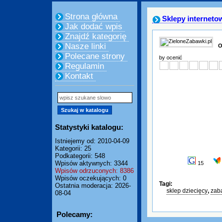
Strona główna
Sklepy interneto
Jak dodać wpis
Znajdź kategorię
Nasze linki
O
Polecane strony
by ocenić
Regulamin
Kontakt
Statystyki katalogu:
Istniejemy od: 2010-04-09
Kategorii: 25
Podkategorii: 548
Wpisów aktywnych: 3344
15
Wpisów odrzuconych: 8386
Wpisów oczekujących: 0
Tagi:
Ostatnia moderacja: 2026-
sklep dziecięcy
,
zab
08-04
Polecamy: