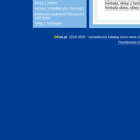
dresy z weluru
herbata
,
sklep z her
herbata sklep
,
sklep
turnusy rehabilitacyjne dla dzieci
producent opakowań foliowych z
nadrukiem
sklep z herbatami
OK
es.pl
 2010-2025 - sprawdzony katalog stron www, b
Thumbshots b