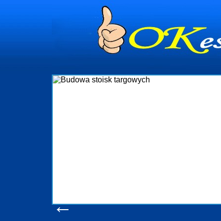
dynia
dministrowanie
ściami Gdynia i
ieżący nadzór nad
iczenia, organizację
ta obejmuje także
uchomościami Gdynia
potrzebny jest
ieruchomości Sopot
nia, Progreen-Adm
w codziennym
dla tych
←