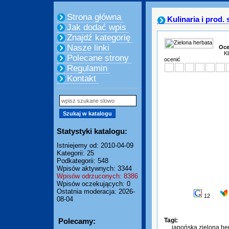
Strona główna
Kulinaria i prod
Jak dodać wpis
Znajdź kategorię
Nasze linki
Oce
Kl
Polecane strony
ocenić
Regulamin
Kontakt
Statystyki katalogu:
Istniejemy od: 2010-04-09
Kategorii: 25
Podkategorii: 548
Wpisów aktywnych: 3344
Wpisów odrzuconych: 8386
Wpisów oczekujących: 0
Ostatnia moderacja: 2026-
12
08-04
Polecamy:
Tagi:
japońska zielona he