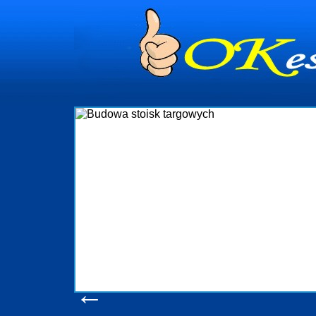
dynia
dministrowanie
ściami Gdynia i
ieżący nadzór nad
iczenia, organizację
ta obejmuje także
uchomościami Gdynia
potrzebny jest
ieruchomości Sopot
nia, Progreen-Adm
w codziennym
dla tych
←