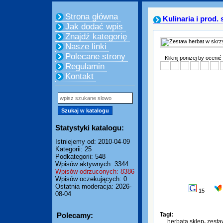
Strona główna
Kulinaria i prod
Jak dodać wpis
Znajdź kategorię
Nasze linki
Polecane strony
Kliknij poniżej by ocenić
Regulamin
Kontakt
Statystyki katalogu:
Istniejemy od: 2010-04-09
Kategorii: 25
Podkategorii: 548
Wpisów aktywnych: 3344
Wpisów odrzuconych: 8386
Wpisów oczekujących: 0
Ostatnia moderacja: 2026-
15
08-04
Polecamy:
Tagi:
herbata sklep
,
zesta