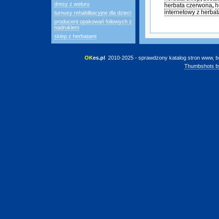
dresy z weluru
herbata czerwona
,
h
internetowy z herbat
turnusy rehabilitacyjne dla dzieci
producent opakowań foliowych z
nadrukiem
sklep z herbatami
OK
es.pl
 2010-2025 - sprawdzony katalog stron www, b
Thumbshots b