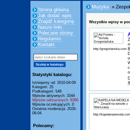
Muzyka
» Zespo
Strona główna
Jak dodać wpis
Znajdź kategorię
Wszystkie wpisy w pod
Nasze linki
Polecane strony
Regulamin
Z
m
Kontakt
B
http://gregorianska.com
D
o
W
c
o
Statystyki katalogu:
D
S
Istniejemy od: 2010-04-09
Kategorii: 25
Podkategorii: 548
Wpisów aktywnych: 3344
Wpisów odrzuconych: 8386
Wpisów oczekujących: 0
Ostatnia moderacja: 2026-
08-04
http://kapelanawesela.com
Polecamy: