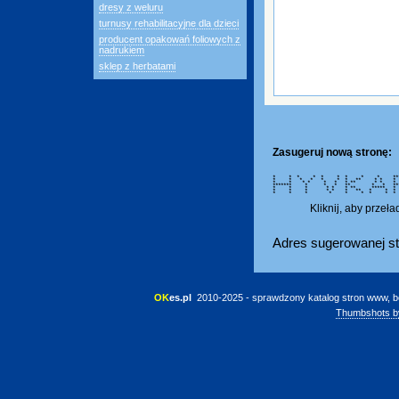
dresy z weluru
turnusy rehabilitacyjne dla dzieci
producent opakowań foliowych z
nadrukiem
sklep z herbatami
Zasugeruj nową stronę:
* * * * * * * * * *****
* * * * * * * ** * * 
* * * * * * * ** * * *
******* * * * ** * * *****
* * * * * * ** ***** 
* * * * * * ** * * 
* * * * * * * * 
Kliknij, aby przeł
Adres sugerowanej st
OK
es.pl
 2010-2025 - sprawdzony katalog stron www, b
Thumbshots b