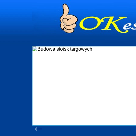
dynia
dministrowanie
ściami Gdynia i
ieżący nadzór nad
iczenia, organizację
ta obejmuje także
uchomościami Gdynia
potrzebny jest
ieruchomości Sopot
nia, Progreen-Adm
w codziennym
dla tych
←