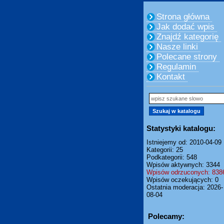
Strona główna
Jak dodać wpis
Znajdź kategorię
Nasze linki
Polecane strony
Regulamin
Kontakt
Statystyki katalogu:
Istniejemy od: 2010-04-09
Kategorii: 25
Podkategorii: 548
Wpisów aktywnych: 3344
Wpisów odrzuconych: 838
Wpisów oczekujących: 0
Ostatnia moderacja: 2026-
08-04
Polecamy: