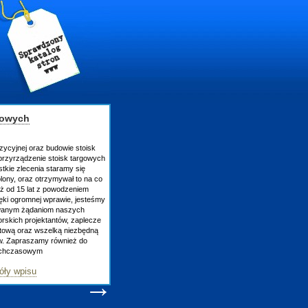
gowych
zycyjnej oraz budowie stoisk
rzyrządzenie stoisk targowych
tkie zlecenia staramy się
lony, oraz otrzymywał to na co
uż od 15 lat z powodzeniem
ęki ogromnej wprawie, jesteśmy
owanym żądaniom naszych
skich projektantów, zaplecze
atową oraz wszelką niezbędną
ów. Zapraszamy również do
tychczasowym
óły wpisu
→