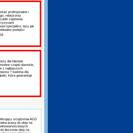
kać profesjonalne i
, relacji oraz
 Lublin zapewnia
kryzysami
ni specjaliści, tacy jak
widualne podejści
:04
ieży dla klientek
 modne czapki damskie,
e z najlepszych
mpona ? świetna dla
paki, która gwarantuje
oferujący urządzenia AGD
nalna prasa do oleju na
i pełnowartościowych
o tłoczenia oleju na