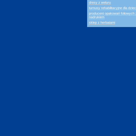
dresy z weluru
turnusy rehabilitacyjne dla dziec
producent opakowań foliowych 
nadrukiem
sklep z herbatami