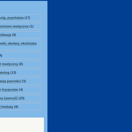
olg, psychiatra
(17)
wnictwo medyczne
(1)
ilitacja
(9)
wki, okulary, okulistyka
4)
ęt medyczny
(6)
atolog
(13)
zacja paznokci
(3)
i fryzjerskie
(4)
wa żywność
(23)
i herbaty
(8)