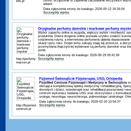
zimno, urządzenie to zapewnia zachowanie wszystkich waż
info.pl
witami
Data zgłoszenia strony do katalogu: 2026-05-12 18:26:04
Szczegóły wpisu
Oryginalne perfumy damskie i markowe perfumy męski
Wybór zapachu online to wygoda, większy wybór i możliwość sp
produktów. Dobra drogeria online pozwala szybko znaleźć kosmet
codziennej rutyny, a internetowa perfumeria ułatwia dopasowanie 
okazji i pory roku. Dzięki temu zakupy stają się prostsze, a decyz
przemyślana.Najczęściej wybierane są perfumy damskie oraz kl
ponie
Data zgłoszenia strony do katalogu: 2026-06-29 09:41:58
Szczegóły wpisu
http://perfumy-
marzen.pl
Fizjomed Świnoujście Fizjoterapia, USG, Ortopedia
FizjoMed Centrum Fizjoterapii i Medycyny w Świnoujściu
to
oferująca kompleksową opiekę medyczną i rehabilitacyjną. Specjal
dorosłych i dzieci, osteoterapii oraz rehabilitacji pourazowej i n
centrum wykonasz badania USG oraz skorzystasz z konsultacji 
urologa, neurologa, neurochirurga, pulmonologa i androloga. Of
Data zgłoszenia strony do katalogu: 2026-02-20 10:54:37
Szczegóły wpisu
http://fizjomed-
centrum.pl