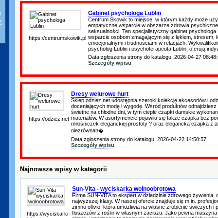
Gabinet psychologa Lublin
i
Centrum Skowik to miejsce, w którym każdy może uzys
z
empatyczne wsparcie w obszarze zdrowia psychicznego
seksualności. Ten specjalistyczny gabinet psychologa
wsparcie osobom zmagającym się z lękiem, stresem, 
https://centrumskowik.pl
emocjonalnymi i trudnościami w relacjach. Wykwalifikowa
psycholog Lublin i psychoterapeuta Lublin, oferują indy
Data zgłoszenia strony do katalogu: 2026-04-27 08:48
Szczegóły wpisu
Dresy welurowe hurt
Sklep odziez.net udostępnia szeroki kolekcję akcesoriów i odz
doceniających modę i wygodę. Wśród produktów odnajdziesz
świetne na chłodne dni, w tym ciepłe czapki damskie wykonan
materiałów. W asortymencie pojawiła się także czapka bez po
https://odziez.net
miłośniczek eleganckiej prostoty ? oraz elegancka czapka z al
niezrównan�
Data zgłoszenia strony do katalogu: 2026-04-22 14:50:57
Szczegóły wpisu
Najnowsze wpisy w kategorii
Sun-Vita - wyciskarka wolnoobrotowa
Firma SUN-VITA to ekspert w dziedzinie zdrowego żywienia, 
najwyższej klasy. W naszej ofercie znajduje się m.in. profesjo
zimno ollivio, która umożliwia na własne zrobienie świeżych 
tłuszczów z roślin w własnym zaciszu. Jako pewna maszyna d
https://wyciskarki-