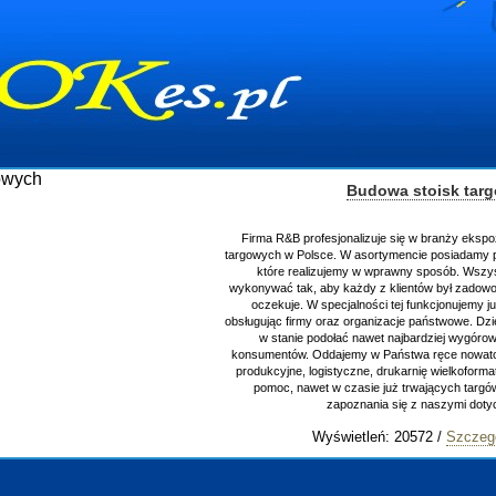
Budowa stoisk tar
Firma R&B profesjonalizuje się w branży ekspo
targowych w Polsce. W asortymencie posiadamy p
które realizujemy w wprawny sposób. Wszys
wykonywać tak, aby każdy z klientów był zadowo
oczekuje. W specjalności tej funkcjonujemy j
obsługując firmy oraz organizacje państwowe. Dzi
w stanie podołać nawet najbardziej wygór
konsumentów. Oddajemy w Państwa ręce nowator
produkcyjne, logistyczne, drukarnię wielkoform
pomoc, nawet w czasie już trwających targ
zapoznania się z naszymi do
Wyświetleń: 20572 /
Szczeg