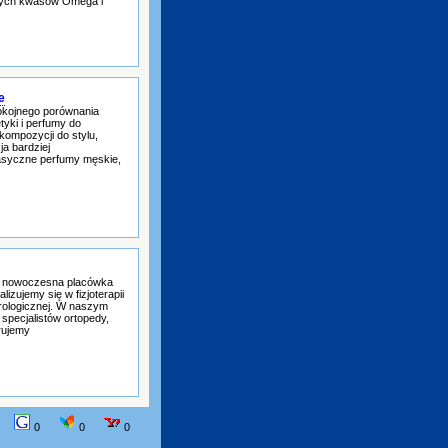
nych kwasów Omega i
e
okojnego porównania
yki i perfumy do
kompozycji do stylu,
ja bardziej
asyczne perfumy męskie,
 nowoczesna placówka
izujemy się w fizjoterapii
eurologicznej. W naszym
specjalistów ortopedy,
erujemy
0
0
0