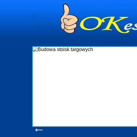
dynia
ministrowanie
ściami Gdynia i
ieżący nadzór nad
iczenia, organizację
a obejmuje także
chomościami Gdynia
potrzebny jest
ieruchomości Sopot
nia, Progreen-Adm
w codziennym
la tych
←