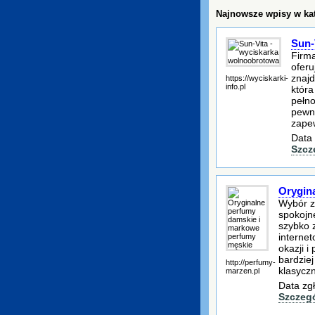
Najnowsze wpisy w kat
Sun-
Firma
oferu
znajd
https://wyciskarki-
info.pl
która
pełno
pewna
zape
Data 
Szcz
Orygin
Wybór z
spokojn
szybko z
interne
okazji i
bardzie
http://perfumy-
klasycz
marzen.pl
Data zg
Szczeg