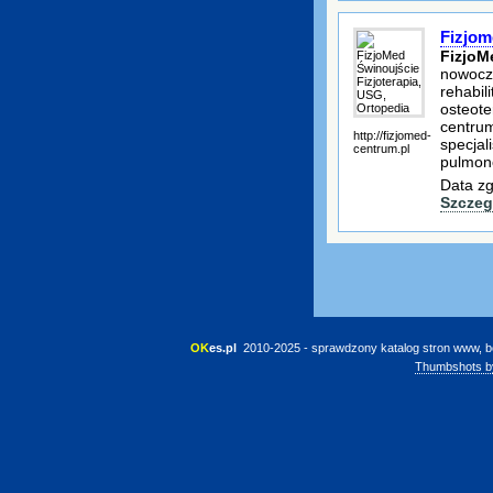
Fizjom
FizjoM
nowocz
rehabili
osteote
centrum
http://fizjomed-
specjal
centrum.pl
pulmono
Data zg
Szczeg
OK
es.pl
 2010-2025 - sprawdzony katalog stron www, b
Thumbshots b