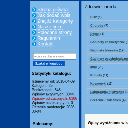
Zdrowie, uroda
Strona główna
Jak dodać wpis
BHP
(1)
Znajdź kategorię
Choroby
(7)
Nasze linki
Polecane strony
Dzieci
(1)
Regulamin
Gabinety kosmetyczne
(
Kontakt
Gabinety lekarskie
(19)
Gabinety psychologiczn
Inne
(20)
Statystyki katalogu:
Kobiety
(11)
Istniejemy od: 2010-04-09
Kosmetyki
(11)
Kategorii: 25
Podkategorii: 548
Laboratoria medyczne
(1
Wpisów aktywnych: 3344
Wpisów odrzuconych: 8386
Leczenie uzależnień
(4)
Wpisów oczekujących: 0
Ostatnia moderacja: 2026-
08-04
Wpisy wyróżnione w ka
Polecamy: