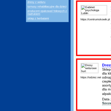
dresy z weluru
turnusy rehabilitacyjne dla dzieci
producent opakowań foliowych z
nadrukiem
sklep z herbatami
https://centrumskowik.pl
Dres
Sklep
dla k
odnaj
https://odziez.net
ciepł
asort
dla m
alpak
Data 
Szcz