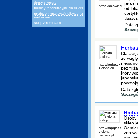
dresy z weluru
prezen
https://ecowit.pl
od lok
turnusy rehabilitacyjne dla dzieci
certyf
producent opakowań foliowych z
nadrukiem
tłuszcz
sklep z herbatami
Data z
Szcze
Herbat
Dlaczego
ze wzglę
niesamow
http://herbaty-
bez filiż
zielone.eu
który ws
japońska
powstają
Data zgł
Szczegó
Herba
Osoby 
sklep j
Odmieni
http://najlepsza-
zielona-
zdrowie
herbata.pl
oraz pr