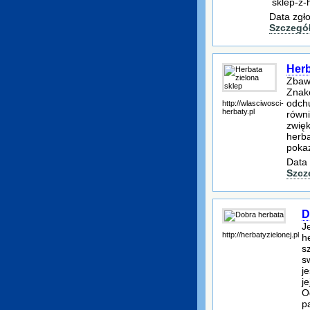
sklep-z-
Data zgł
Szczegó
Herb
Zbawi
Znako
odchu
http://wlasciwosci-
herbaty.pl
równi
zwięk
herba
pokaz
Data 
Szcz
D
J
http://herbatyzielonej.pl
h
s
s
j
j
O
p