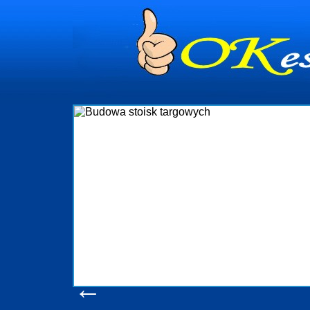
Firma R&B profesjon
targowych w Polsce. W
które realizujem
wykonywać tak, aby ka
oczekuje. W specja
obsługując firmy oraz 
w stanie podoła
konsumentów. Oddajem
produkcyjne, logisty
pomoc, nawet w cz
zapo
Wyświ
←