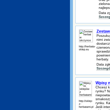
zielona
najleps
Data z
Szczeg
Zestaw
Poszukuj
nimi zwi
dostarcz
http://herbata-
czerwona
sklep.eu
sprawdzi
powinien
herbaty.
Data zgł
Szczegó
Wpisy n
Chcesz ku
rynku? Na
niepowtar
smakoszy.
http://sklep-
rynku. Ka
z-
Jeśli int
herbatami.pl