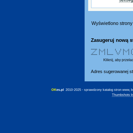
Wyświetlono strony 
Zasugeruj nową s
******* * * * * * * * **
* ** ** * * * ** ** 
* * * * * * * * * * *
* * * * * * * * * *
* * * * * * * * * * 
* * * * * * * * *
******* * * ******* * * * 
Kliknij, aby przeł
Adres sugerowanej st
OK
es.pl
 2010-2025 - sprawdzony katalog stron www, b
Thumbshots b