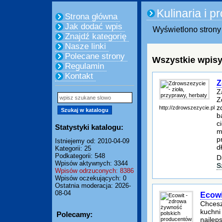
Kulinaria i 
Strona główna
Jak dodać wpis
Wyświetlono strony 
Znajdź kategorię
Nasze linki
Polecane strony
Wszystkie wpisy
Regulamin
Kontakt
Z
Z
Z
z
http://zdrowszezycie.pl
b
c
Statystyki katalogu:
m
p
Istniejemy od: 2010-04-09
d
Kategorii: 25
Podkategorii: 548
D
Wpisów aktywnych: 3344
S
Wpisów odrzuconych: 8386
Wpisów oczekujących: 0
Ostatnia moderacja: 2026-
08-04
Ecowi
Chcesz
kuchni
Polecamy:
najlep