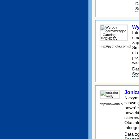
D
S
Wy
Int
sma
zap
http://pychota.com.pl
Sma
dla
prz
wie
Dat
Sz
Joniz
Niczym 
siłowni
http://ohwoda.pl
powróci
powieki
skierow
Okazało
takiego
Data zg
Szczeg