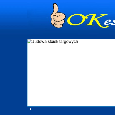
dynia
dministrowanie
ściami Gdynia i
ieżący nadzór nad
iczenia, organizację
ta obejmuje także
uchomościami Gdynia
potrzebny jest
ieruchomości Sopot
nia, Progreen-Adm
w codziennym
dla tych
←