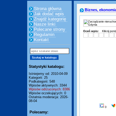
Strona główna
Biznes, ekonomi
Jak dodać wpis
Znajdź kategorię
Nasze linki
Polecane strony
Oceń wpis:
Kliknij pon
Regulamin
Kontakt
Statystyki katalogu:
Istniejemy od: 2010-04-09
Kategorii: 25
Podkategorii: 548
Wpisów aktywnych: 3344
Wpisów odrzuconych: 8386
Wpisów oczekujących: 0
Ostatnia moderacja: 2026-
08-04
0
Polecamy: