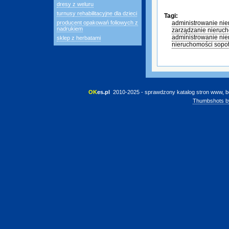
dresy z weluru
turnusy rehabilitacyjne dla dzieci
Tagi:
producent opakowań foliowych z
administrowanie ni
nadrukiem
zarządzanie nieruc
administrowanie ni
sklep z herbatami
nieruchomości sopo
OK
es.pl
 2010-2025 - sprawdzony katalog stron www, b
Thumbshots b