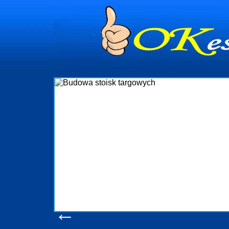
dynia
dministrowanie
ściami Gdynia i
ieżący nadzór nad
iczenia, organizację
ta obejmuje także
uchomościami Gdynia
potrzebny jest
ieruchomości Sopot
nia, Progreen-Adm
w codziennym
dla tych
←