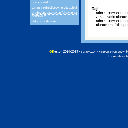
dresy z weluru
turnusy rehabilitacyjne dla dzieci
Tagi:
producent opakowań foliowych z
administrowanie ni
nadrukiem
zarządzanie nieruc
administrowanie ni
sklep z herbatami
nieruchomości sopo
OK
es.pl
 2010-2025 - sprawdzony katalog stron www, b
Thumbshots b