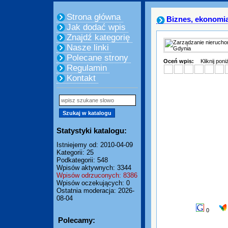
Strona główna
Biznes, ekonomi
Jak dodać wpis
Znajdź kategorię
Nasze linki
Polecane strony
Oceń wpis:
Kliknij pon
Regulamin
Kontakt
Statystyki katalogu:
Istniejemy od: 2010-04-09
Kategorii: 25
Podkategorii: 548
Wpisów aktywnych: 3344
Wpisów odrzuconych: 8386
Wpisów oczekujących: 0
Ostatnia moderacja: 2026-
08-04
0
Polecamy: