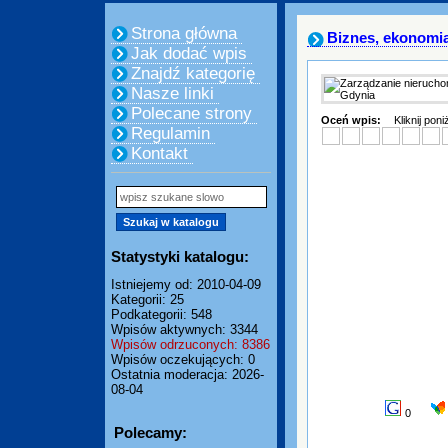
Strona główna
Biznes, ekonomi
Jak dodać wpis
Znajdź kategorię
Nasze linki
Polecane strony
Oceń wpis:
Kliknij pon
Regulamin
Kontakt
Statystyki katalogu:
Istniejemy od: 2010-04-09
Kategorii: 25
Podkategorii: 548
Wpisów aktywnych: 3344
Wpisów odrzuconych: 8386
Wpisów oczekujących: 0
Ostatnia moderacja: 2026-
08-04
0
Polecamy: