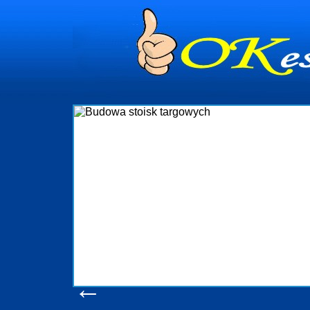
dynia
dministrowanie
ściami Gdynia i
ieżący nadzór nad
iczenia, organizację
ta obejmuje także
uchomościami Gdynia
potrzebny jest
ieruchomości Sopot
nia, Progreen-Adm
w codziennym
dla tych
←