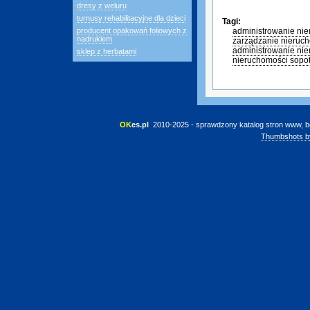
dresy z weluru
turnusy rehabilitacyjne dla dzieci
Tagi:
producent opakowań foliowych z
administrowanie ni
nadrukiem
zarządzanie nieruc
administrowanie ni
sklep z herbatami
nieruchomości sopo
OK
es.pl
 2010-2025 - sprawdzony katalog stron www, b
Thumbshots b