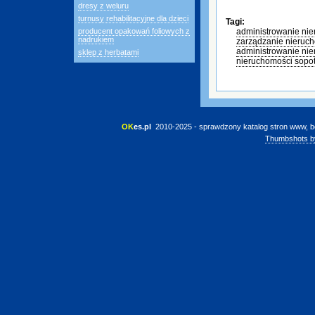
dresy z weluru
turnusy rehabilitacyjne dla dzieci
Tagi:
producent opakowań foliowych z
administrowanie ni
nadrukiem
zarządzanie nieruc
administrowanie ni
sklep z herbatami
nieruchomości sopo
OK
es.pl
 2010-2025 - sprawdzony katalog stron www, b
Thumbshots b