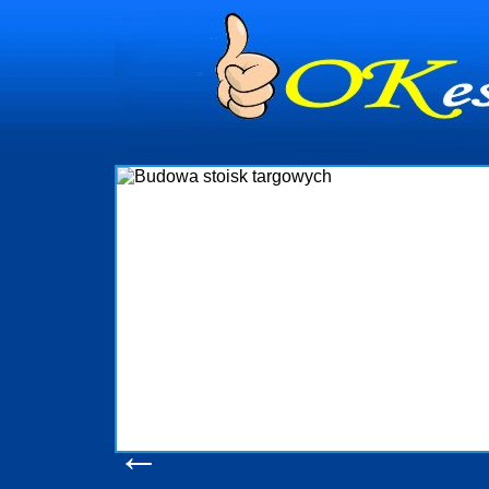
dynia
dministrowanie
ściami Gdynia i
ieżący nadzór nad
iczenia, organizację
ta obejmuje także
uchomościami Gdynia
potrzebny jest
ieruchomości Sopot
nia, Progreen-Adm
w codziennym
dla tych
←