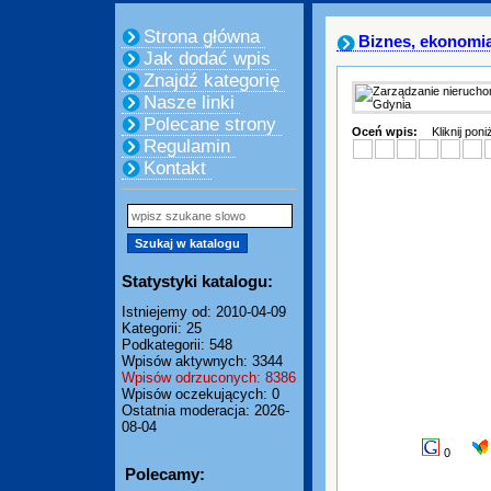
Strona główna
Biznes, ekonomi
Jak dodać wpis
Znajdź kategorię
Nasze linki
Polecane strony
Oceń wpis:
Kliknij pon
Regulamin
Kontakt
Statystyki katalogu:
Istniejemy od: 2010-04-09
Kategorii: 25
Podkategorii: 548
Wpisów aktywnych: 3344
Wpisów odrzuconych: 8386
Wpisów oczekujących: 0
Ostatnia moderacja: 2026-
08-04
0
Polecamy: