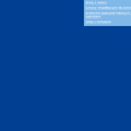
dresy z weluru
turnusy rehabilitacyjne dla dziec
producent opakowań foliowych 
nadrukiem
sklep z herbatami