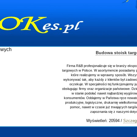
Budowa stoisk tar
Firma R&B profesjonalizuje się w branży ekspo
targowych w Polsce. W asortymencie posiadamy p
które realizujemy w wprawny sposób. Wszys
wykonywać tak, aby każdy z klientów był zadowo
oczekuje. W specjalności tej funkcjonujemy j
obsługując firmy oraz organizacje państwowe. Dzi
w stanie podołać nawet najbardziej wygór
konsumentów. Oddajemy w Państwa ręce nowator
produkcyjne, logistyczne, drukarnię wielkoform
pomoc, nawet w czasie już trwających targ
zapoznania się z naszymi do
Wyświetleń: 20594 /
Szczeg