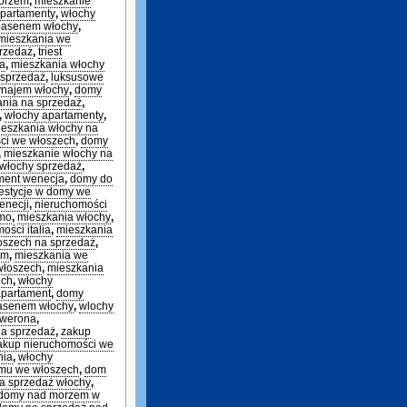
morzem
,
mieszkanie
partamenty
,
włochy
basenem włochy
,
mieszkania we
rzedaż
,
triest
ia
,
mieszkania włochy
 sprzedaż
,
luksusowe
ynajem włochy
,
domy
ania na sprzedaż
,
,
włochy apartamenty
,
eszkania włochy na
ci we włoszech
,
domy
,
mieszkanie włochy na
włochy sprzedaż
,
ment wenecja
,
domy do
estycje w domy we
enecji
,
nieruchomości
omo
,
mieszkania włochy
,
ości italia
,
mieszkania
szech na sprzedaż
,
em
,
mieszkania we
włoszech
,
mieszkania
ech
,
włochy
apartament
,
domy
basenem włochy
,
wlochy
 werona
,
a sprzedaż
,
zakup
akup nieruchomości we
nia
,
włochy
mu we włoszech
,
dom
a sprzedaż włochy
,
domy nad morzem w