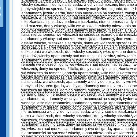
apartamenty we włoszech nad morzem
,
nieruchomości włochy nad 
włochy sprzedam
,
domy na sprzedaż włochy nad morzem
,
bergamo a
i
domy wiejskie na sprzedaż
,
apartamenty nad jeziorem garda
,
dom z 
apartamenty jezioro garda
,
bergamo mieszkania na sprzedaż
,
zakup 
z
włoszech
,
willa wenecja
,
dom nad morzem włochy
,
włochy dom na sp
mieszkania na sprzedaż
,
modena mieszkania
,
nieruchomości sardyn
nad morzem
,
domy włochy
,
willa we włoszech
,
włochy mieszkania na
domy we włoszech
,
włochy apartamenty przy plaży
,
mieszkania na w
italia
,
nieruchomości we włoszech na sprzedaż
,
jezioro garda mieszk
apartamenty włochy nad morzem
,
wenecja apartamenty
,
dom werona
działka włochy
,
mieszkania sardynia
,
domy we włoszech sprzedaż
,
mi
sprzedaż
,
działka we włoszech
,
pośrednictwo w zakupie nieruchomoś
do kupienia we włoszech
,
dom włochy sprzedaż
,
włochy kupno domu
sprzedaż
,
włochy apartamenty nad morzem na sprzedaż
,
mieszkanie 
apartamenty rimini
,
inwestycje w nieruchomości we włoszech
,
aparta
remontu we włoszech
,
domy we włoszech nad morzem sprzedaż
,
inw
włoszech
,
domy na sprzedaż italia
,
domy na sardynii
,
mieszkania w w
we włoszech do remontu
,
abruzja apartamenty
,
wille nad jeziorem c
włochy domy na sprzedaż nad morzem
,
rimini apartamenty
,
nieruchom
na sprzedaż we włoszech
,
apartamenty włochy dolomity
,
domy we wło
domy nad jeziorem garda
,
włochy apartamenty nad morzem z basen
włoszech na sprzedaż
,
dom do remontu włochy
,
willa z basenem we 
bergamo
,
kupno nieruchomości we włoszech
,
apartamenty we włosz
apartament
,
apartamenty włochy
,
nieruchomości na sardynii
,
trydent 
wenecja
,
este nieruchomości
,
apartamenty wenecja
,
apartamenty z 
apartamenty w górach
,
jezioro como domy na sprzedaż
,
apartamenty
nieruchomości włochy
,
domy na sprzedaż włochy
,
como mieszkania n
domu we włoszech
,
dom włochy sprzedam
,
domy włochy sprzedaż
,
z
włoszech
,
chioggia apartamenty
,
mieszkania na sardynii
,
domy sardy
apartamenty nad morzem
,
domy na sprzedaż we włoszech
,
kupno do
we włoszech nad morzem
,
apartamenty riva del garda
,
apartamenty n
nieruchomości na sprzedaż włochy
,
kupno mieszkania we włoszech
,