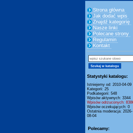
Strona główna
Jak dodać wpis
Znajdź kategorię
Nasze linki
Polecane strony
Regulamin
Kontakt
Statystyki katalogu:
Istniejemy od: 2010-04-09
Kategorii: 25
Podkategorii: 548
Wpisów aktywnych: 3344
Wpisów odrzuconych: 838
Wpisów oczekujących: 0
Ostatnia moderacja: 2026-
08-04
Polecamy: