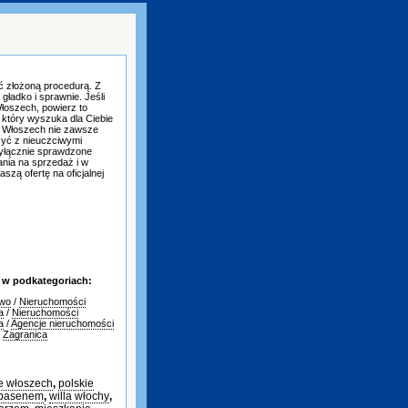
 złożoną procedurą. Z
gładko i sprawnie. Jeśli
łoszech, powierz to
 który wyszuka dla Ciebie
e Włoszech nie zawsze
czyć z nieuczciwymi
yłącznie sprawdzone
nia na sprzedaż i w
szą ofertę na oficjalnej
 w podkategoriach:
two
/
Nieruchomości
a
/
Nieruchomości
a
/
Agencje nieruchomości
/
Zagranica
e włoszech
,
polskie
 basenem
,
willa włochy
,