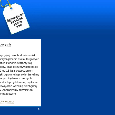
gowych
zycyjnej oraz budowie stoisk
rzyrządzenie stoisk targowych
tkie zlecenia staramy się
lony, oraz otrzymywał to na co
uż od 15 lat z powodzeniem
ęki ogromnej wprawie, jesteśmy
owanym żądaniom naszych
skich projektantów, zaplecze
atową oraz wszelką niezbędną
ów. Zapraszamy również do
tychczasowym
óły wpisu
→