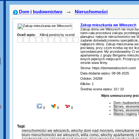
→
Dom i budownictwo
Nieruchomości
Zakup mieszkania we Włoszech
Zakup domu we Włoszech nie musi być
nami cała procedura zakupu przebiega 
Oceń wpis:
Kliknij poniżej by ocenić
planujesz nabycie nieruchomości we W
zadanie doświadczonemu specjaliście,
najlepsze oferty. Zakup mieszkania w
jest łatwy, przy czym trzeba się też li
sprzedawcami. My przedstawimy Ci w
apartamenty z grupy Bergamo mieszka
innych pięknych miejscach. Przejrzyj na
stronie www firmy.
Strona: https://domwewloszech.com/
Data dodania wpisu: 08-08-2025
Odsłon: 24268
Klików: 1
Średnia ocena wpisu: 10 / 10
Wpis umieszczony jest
Dom i budownic
6
Biznes, ekonomi
0
0
0
Biznes, ekonomi
Miasta i regiony
Tagi:
nieruchomości we włoszech
,
włochy dom nad morzem
,
mieszkanie w
biuro nieruchomości we włoszech
,
willa como
,
włochy apartamenty z