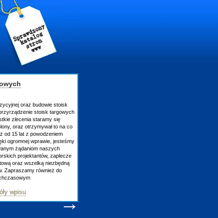
gowych
zycyjnej oraz budowie stoisk
rzyrządzenie stoisk targowych
tkie zlecenia staramy się
lony, oraz otrzymywał to na co
uż od 15 lat z powodzeniem
ęki ogromnej wprawie, jesteśmy
owanym żądaniom naszych
skich projektantów, zaplecze
atową oraz wszelką niezbędną
ów. Zapraszamy również do
tychczasowym
óły wpisu
→