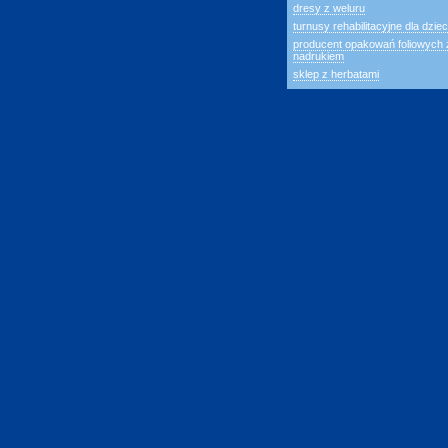
dresy z weluru
turnusy rehabilitacyjne dla dziec
producent opakowań foliowych 
nadrukiem
sklep z herbatami