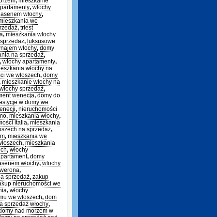
morzem
,
mieszkanie
partamenty
,
włochy
basenem włochy
,
mieszkania we
rzedaż
,
triest
ia
,
mieszkania włochy
 sprzedaż
,
luksusowe
ynajem włochy
,
domy
ania na sprzedaż
,
,
włochy apartamenty
,
eszkania włochy na
ci we włoszech
,
domy
,
mieszkanie włochy na
włochy sprzedaż
,
ment wenecja
,
domy do
estycje w domy we
enecji
,
nieruchomości
omo
,
mieszkania włochy
,
ości italia
,
mieszkania
szech na sprzedaż
,
em
,
mieszkania we
włoszech
,
mieszkania
ech
,
włochy
apartament
,
domy
basenem włochy
,
wlochy
 werona
,
a sprzedaż
,
zakup
akup nieruchomości we
nia
,
włochy
mu we włoszech
,
dom
a sprzedaż włochy
,
domy nad morzem w