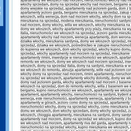
apartamenty we włoszech nad morzem
,
nieruchomości włochy nad 
włochy sprzedam
,
domy na sprzedaż włochy nad morzem
,
bergamo a
i
domy wiejskie na sprzedaż
,
apartamenty nad jeziorem garda
,
dom z 
apartamenty jezioro garda
,
bergamo mieszkania na sprzedaż
,
zakup 
z
włoszech
,
willa wenecja
,
dom nad morzem włochy
,
włochy dom na sp
mieszkania na sprzedaż
,
modena mieszkania
,
nieruchomości sardyn
nad morzem
,
domy włochy
,
willa we włoszech
,
włochy mieszkania na
domy we włoszech
,
włochy apartamenty przy plaży
,
mieszkania na w
italia
,
nieruchomości we włoszech na sprzedaż
,
jezioro garda mieszk
apartamenty włochy nad morzem
,
wenecja apartamenty
,
dom werona
działka włochy
,
mieszkania sardynia
,
domy we włoszech sprzedaż
,
mi
sprzedaż
,
działka we włoszech
,
pośrednictwo w zakupie nieruchomoś
do kupienia we włoszech
,
dom włochy sprzedaż
,
włochy kupno domu
sprzedaż
,
włochy apartamenty nad morzem na sprzedaż
,
mieszkanie 
apartamenty rimini
,
inwestycje w nieruchomości we włoszech
,
aparta
remontu we włoszech
,
domy we włoszech nad morzem sprzedaż
,
inw
włoszech
,
domy na sprzedaż italia
,
domy na sardynii
,
mieszkania w w
we włoszech do remontu
,
abruzja apartamenty
,
wille nad jeziorem c
włochy domy na sprzedaż nad morzem
,
rimini apartamenty
,
nieruchom
na sprzedaż we włoszech
,
apartamenty włochy dolomity
,
domy we wło
domy nad jeziorem garda
,
włochy apartamenty nad morzem z basen
włoszech na sprzedaż
,
dom do remontu włochy
,
willa z basenem we 
bergamo
,
kupno nieruchomości we włoszech
,
apartamenty we włosz
apartament
,
apartamenty włochy
,
nieruchomości na sardynii
,
trydent 
wenecja
,
este nieruchomości
,
apartamenty wenecja
,
apartamenty z 
apartamenty w górach
,
jezioro como domy na sprzedaż
,
apartamenty
nieruchomości włochy
,
domy na sprzedaż włochy
,
como mieszkania n
domu we włoszech
,
dom włochy sprzedam
,
domy włochy sprzedaż
,
z
włoszech
,
chioggia apartamenty
,
mieszkania na sardynii
,
domy sardy
apartamenty nad morzem
,
domy na sprzedaż we włoszech
,
kupno do
we włoszech nad morzem
,
apartamenty riva del garda
,
apartamenty n
nieruchomości na sprzedaż włochy
,
kupno mieszkania we włoszech
,