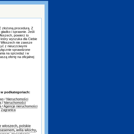
 złożoną procedurą. Z
gładko i sprawnie. Jeśli
łoszech, powierz to
 który wyszuka dla Ciebie
e Włoszech nie zawsze
czyć z nieuczciwymi
yłącznie sprawdzone
nia na sprzedaż i w
szą ofertę na oficjalnej
 w podkategoriach:
two
/
Nieruchomości
a
/
Nieruchomości
a
/
Agencje nieruchomości
/
Zagranica
e włoszech
,
polskie
 basenem
,
willa włochy
,