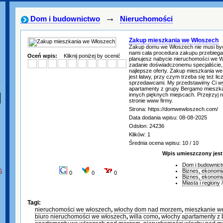
→
Dom i budownictwo
Nieruchomości
Zakup mieszkania we Włoszech
Zakup domu we Włoszech nie musi być
nami cała procedura zakupu przebiega 
Oceń wpis:
Kliknij poniżej by ocenić
planujesz nabycie nieruchomości we W
zadanie doświadczonemu specjaliście,
najlepsze oferty. Zakup mieszkania w
jest łatwy, przy czym trzeba się też li
sprzedawcami. My przedstawimy Ci w
apartamenty z grupy Bergamo mieszka
innych pięknych miejscach. Przejrzyj na
stronie www firmy.
Strona: https://domwewloszech.com/
Data dodania wpisu: 08-08-2025
Odsłon: 24236
Klików: 1
Średnia ocena wpisu: 10 / 10
Wpis umieszczony jest
Dom i budownic
6
Biznes, ekonomi
0
0
0
Biznes, ekonomi
Miasta i regiony
Tagi:
nieruchomości we włoszech
,
włochy dom nad morzem
,
mieszkanie w
biuro nieruchomości we włoszech
,
willa como
,
włochy apartamenty z