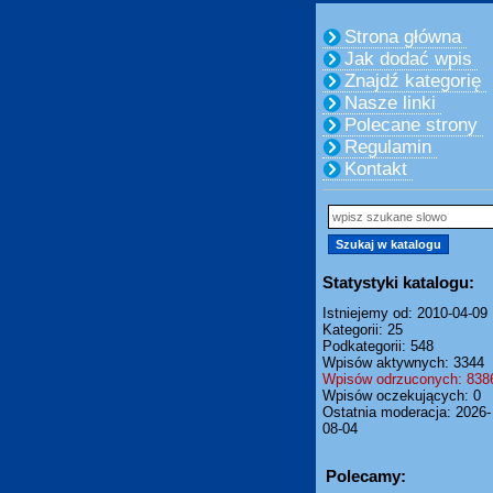
Strona główna
Jak dodać wpis
Znajdź kategorię
Nasze linki
Polecane strony
Regulamin
Kontakt
Statystyki katalogu:
Istniejemy od: 2010-04-09
Kategorii: 25
Podkategorii: 548
Wpisów aktywnych: 3344
Wpisów odrzuconych: 838
Wpisów oczekujących: 0
Ostatnia moderacja: 2026-
08-04
Polecamy: