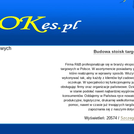
Budowa stoisk tar
Firma R&B profesjonalizuje się w branży ekspo
targowych w Polsce. W asortymencie posiadamy p
które realizujemy w wprawny sposób. Wszys
wykonywać tak, aby każdy z klientów był zadowo
oczekuje. W specjalności tej funkcjonujemy j
obsługując firmy oraz organizacje państwowe. Dzi
w stanie podołać nawet najbardziej wygór
konsumentów. Oddajemy w Państwa ręce nowator
produkcyjne, logistyczne, drukarnię wielkoform
pomoc, nawet w czasie już trwających targ
zapoznania się z naszymi do
Wyświetleń: 20574 /
Szczeg