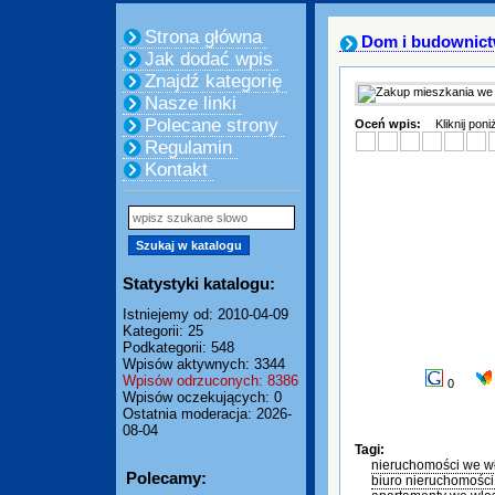
Strona główna
Dom i budownic
Jak dodać wpis
Znajdź kategorię
Nasze linki
Polecane strony
Oceń wpis:
Kliknij pon
Regulamin
Kontakt
Statystyki katalogu:
Istniejemy od: 2010-04-09
Kategorii: 25
Podkategorii: 548
Wpisów aktywnych: 3344
Wpisów odrzuconych: 8386
0
Wpisów oczekujących: 0
Ostatnia moderacja: 2026-
08-04
Tagi:
nieruchomości we w
Polecamy:
biuro nieruchomośc