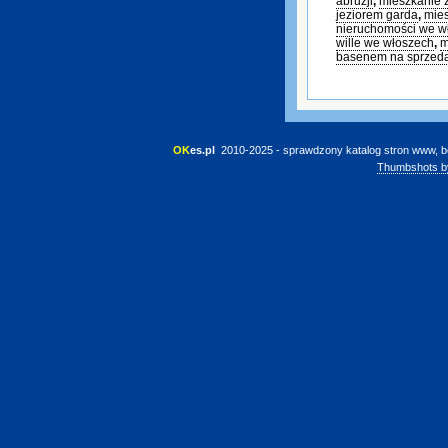
abruzji
,
mieszkanie 
jeziorem garda
,
mies
nieruchomości we w
wille we włoszech
,
m
basenem na sprzed
OK
es.pl
 2010-2025 - sprawdzony katalog stron www, b
Thumbshots b