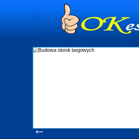
dynia
dministrowanie
ściami Gdynia i
ieżący nadzór nad
iczenia, organizację
ta obejmuje także
uchomościami Gdynia
potrzebny jest
ieruchomości Sopot
nia, Progreen-Adm
w codziennym
dla tych
←