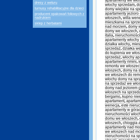
apartamenty we wł
dresy z weluru
włochy sprzedam
,
d
turnusy rehabilitacyjne dla dzieci
domy wiejskie na sp
apartamenty jezioro
producent opakowań foliowych z
nadrukiem
włoszech
,
willa wen
mieszkania na sprz
sklep z herbatami
nad morzem
,
domy 
domy we włoszech
,
italia
,
nieruchomości
apartamenty włochy
działka włochy
,
mies
sprzedaż
,
działka w
do kupienia we wło
sprzedaż
,
włochy ap
apartamenty rimini
,
remontu we włoszec
włoszech
,
domy na s
we włoszech do rem
włochy domy na sp
na sprzedaż we wło
domy nad jeziorem 
włoszech na sprzed
bergamo
,
kupno nie
apartament
,
apartam
wenecja
,
este nieru
apartamenty w góra
nieruchomości włoc
domu we włoszech
,
włoszech
,
chioggia 
apartamenty nad m
we włoszech nad m
nieruchomości na s