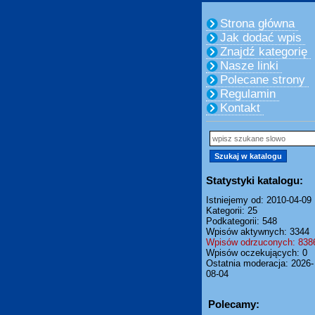
Strona główna
Jak dodać wpis
Znajdź kategorię
Nasze linki
Polecane strony
Regulamin
Kontakt
Statystyki katalogu:
Istniejemy od: 2010-04-09
Kategorii: 25
Podkategorii: 548
Wpisów aktywnych: 3344
Wpisów odrzuconych: 838
Wpisów oczekujących: 0
Ostatnia moderacja: 2026-
08-04
Polecamy: