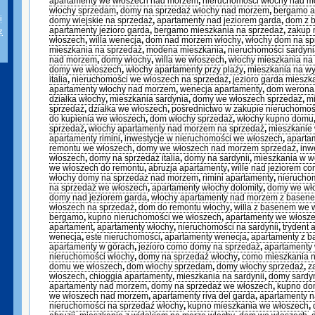
apartamenty we włoszech nad morzem
,
nieruchomości włochy nad 
włochy sprzedam
,
domy na sprzedaż włochy nad morzem
,
bergamo a
i
domy wiejskie na sprzedaż
,
apartamenty nad jeziorem garda
,
dom z 
apartamenty jezioro garda
,
bergamo mieszkania na sprzedaż
,
zakup 
z
włoszech
,
willa wenecja
,
dom nad morzem włochy
,
włochy dom na sp
mieszkania na sprzedaż
,
modena mieszkania
,
nieruchomości sardyn
nad morzem
,
domy włochy
,
willa we włoszech
,
włochy mieszkania na
domy we włoszech
,
włochy apartamenty przy plaży
,
mieszkania na w
italia
,
nieruchomości we włoszech na sprzedaż
,
jezioro garda mieszk
apartamenty włochy nad morzem
,
wenecja apartamenty
,
dom werona
działka włochy
,
mieszkania sardynia
,
domy we włoszech sprzedaż
,
mi
sprzedaż
,
działka we włoszech
,
pośrednictwo w zakupie nieruchomoś
do kupienia we włoszech
,
dom włochy sprzedaż
,
włochy kupno domu
sprzedaż
,
włochy apartamenty nad morzem na sprzedaż
,
mieszkanie 
apartamenty rimini
,
inwestycje w nieruchomości we włoszech
,
aparta
remontu we włoszech
,
domy we włoszech nad morzem sprzedaż
,
inw
włoszech
,
domy na sprzedaż italia
,
domy na sardynii
,
mieszkania w w
we włoszech do remontu
,
abruzja apartamenty
,
wille nad jeziorem c
włochy domy na sprzedaż nad morzem
,
rimini apartamenty
,
nieruchom
na sprzedaż we włoszech
,
apartamenty włochy dolomity
,
domy we wło
domy nad jeziorem garda
,
włochy apartamenty nad morzem z basen
włoszech na sprzedaż
,
dom do remontu włochy
,
willa z basenem we 
bergamo
,
kupno nieruchomości we włoszech
,
apartamenty we włosz
apartament
,
apartamenty włochy
,
nieruchomości na sardynii
,
trydent 
wenecja
,
este nieruchomości
,
apartamenty wenecja
,
apartamenty z 
apartamenty w górach
,
jezioro como domy na sprzedaż
,
apartamenty
nieruchomości włochy
,
domy na sprzedaż włochy
,
como mieszkania n
domu we włoszech
,
dom włochy sprzedam
,
domy włochy sprzedaż
,
z
włoszech
,
chioggia apartamenty
,
mieszkania na sardynii
,
domy sardy
apartamenty nad morzem
,
domy na sprzedaż we włoszech
,
kupno do
we włoszech nad morzem
,
apartamenty riva del garda
,
apartamenty n
nieruchomości na sprzedaż włochy
,
kupno mieszkania we włoszech
,