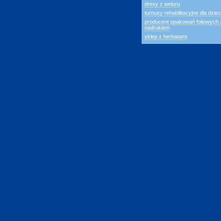
dresy z weluru
turnusy rehabilitacyjne dla dziec
producent opakowań foliowych 
nadrukiem
sklep z herbatami