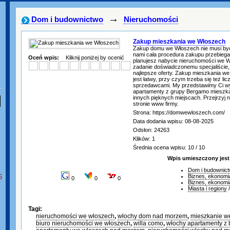
→
Dom i budownictwo
Nieruchomości
Zakup mieszkania we Włoszech
Zakup domu we Włoszech nie musi być
nami cała procedura zakupu przebiega 
Oceń wpis:
Kliknij poniżej by ocenić
planujesz nabycie nieruchomości we W
zadanie doświadczonemu specjaliście,
najlepsze oferty. Zakup mieszkania w
jest łatwy, przy czym trzeba się też li
sprzedawcami. My przedstawimy Ci w
apartamenty z grupy Bergamo mieszka
innych pięknych miejscach. Przejrzyj na
stronie www firmy.
Strona: https://domwewloszech.com/
Data dodania wpisu: 08-08-2025
Odsłon: 24263
Klików: 1
Średnia ocena wpisu: 10 / 10
Wpis umieszczony jest
Dom i budownic
6
Biznes, ekonomi
0
0
0
Biznes, ekonomi
Miasta i regiony
Tagi:
nieruchomości we włoszech
,
włochy dom nad morzem
,
mieszkanie w
biuro nieruchomości we włoszech
,
willa como
,
włochy apartamenty z