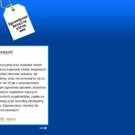
gowych
zycyjnej oraz budowie stoisk
rzyrządzenie stoisk targowych
tkie zlecenia staramy się
lony, oraz otrzymywał to na co
uż od 15 lat z powodzeniem
ęki ogromnej wprawie, jesteśmy
owanym żądaniom naszych
skich projektantów, zaplecze
atową oraz wszelką niezbędną
ów. Zapraszamy również do
tychczasowym
óły wpisu
→