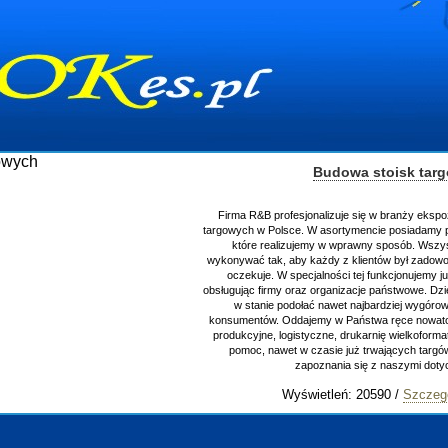
Budowa stoisk tar
Firma R&B profesjonalizuje się w branży ekspo
targowych w Polsce. W asortymencie posiadamy p
które realizujemy w wprawny sposób. Wszys
wykonywać tak, aby każdy z klientów był zadowo
oczekuje. W specjalności tej funkcjonujemy j
obsługując firmy oraz organizacje państwowe. Dzi
w stanie podołać nawet najbardziej wygór
konsumentów. Oddajemy w Państwa ręce nowator
produkcyjne, logistyczne, drukarnię wielkoform
pomoc, nawet w czasie już trwających targ
zapoznania się z naszymi do
Wyświetleń: 20590 /
Szczeg