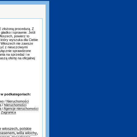
 złożoną procedurą. Z
gładko i sprawnie. Jeśli
łoszech, powierz to
 który wyszuka dla Ciebie
e Włoszech nie zawsze
czyć z nieuczciwymi
yłącznie sprawdzone
nia na sprzedaż i w
szą ofertę na oficjalnej
 w podkategoriach:
two
/
Nieruchomości
a
/
Nieruchomości
a
/
Agencje nieruchomości
/
Zagranica
e włoszech
,
polskie
 basenem
,
willa włochy
,