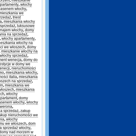
morzem
,
mieszkanie
partamenty
,
włochy
basenem włochy
,
mieszkania we
rzedaż
,
triest
ia
,
mieszkania włochy
 sprzedaż
,
luksusowe
ynajem włochy
,
domy
ania na sprzedaż
,
,
włochy apartamenty
,
eszkania włochy na
ci we włoszech
,
domy
,
mieszkanie włochy na
włochy sprzedaż
,
ment wenecja
,
domy do
estycje w domy we
enecji
,
nieruchomości
omo
,
mieszkania włochy
,
ości italia
,
mieszkania
szech na sprzedaż
,
em
,
mieszkania we
włoszech
,
mieszkania
ech
,
włochy
apartament
,
domy
basenem włochy
,
wlochy
 werona
,
a sprzedaż
,
zakup
akup nieruchomości we
nia
,
włochy
mu we włoszech
,
dom
a sprzedaż włochy
,
domy nad morzem w