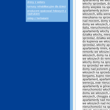
apartamenty we wł
dresy z weluru
włochy sprzedam
,
d
turnusy rehabilitacyjne dla dzieci
domy wiejskie na sp
apartamenty jezioro
producent opakowań foliowych z
nadrukiem
włoszech
,
willa wen
mieszkania na sprz
sklep z herbatami
nad morzem
,
domy 
domy we włoszech
,
italia
,
nieruchomości
apartamenty włochy
działka włochy
,
mies
sprzedaż
,
działka w
do kupienia we wło
sprzedaż
,
włochy ap
apartamenty rimini
,
remontu we włoszec
włoszech
,
domy na s
we włoszech do rem
włochy domy na sp
na sprzedaż we wło
domy nad jeziorem 
włoszech na sprzed
bergamo
,
kupno nie
apartament
,
apartam
wenecja
,
este nieru
apartamenty w góra
nieruchomości włoc
domu we włoszech
,
włoszech
,
chioggia 
apartamenty nad m
we włoszech nad m
nieruchomości na s