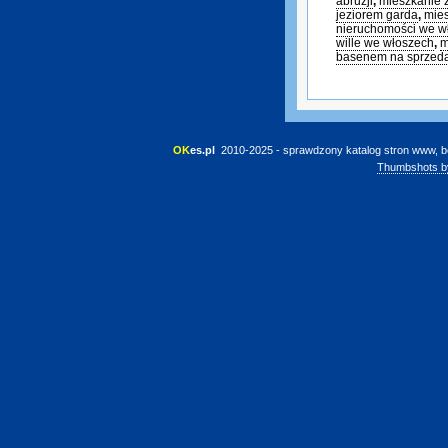
abruzji
,
mieszkanie 
jeziorem garda
,
mies
nieruchomości we w
wille we włoszech
,
m
basenem na sprzed
OK
es.pl
 2010-2025 - sprawdzony katalog stron www, b
Thumbshots b