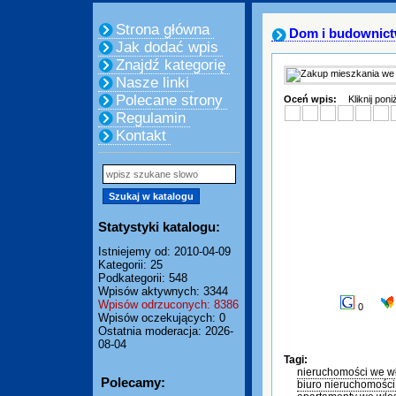
Strona główna
Dom i budownic
Jak dodać wpis
Znajdź kategorię
Nasze linki
Polecane strony
Oceń wpis:
Kliknij pon
Regulamin
Kontakt
Statystyki katalogu:
Istniejemy od: 2010-04-09
Kategorii: 25
Podkategorii: 548
Wpisów aktywnych: 3344
Wpisów odrzuconych: 8386
0
Wpisów oczekujących: 0
Ostatnia moderacja: 2026-
08-04
Tagi:
nieruchomości we w
Polecamy:
biuro nieruchomośc