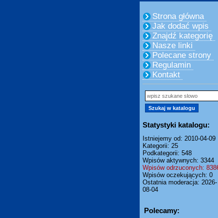
Strona główna
Jak dodać wpis
Znajdź kategorię
Nasze linki
Polecane strony
Regulamin
Kontakt
Statystyki katalogu:
Istniejemy od: 2010-04-09
Kategorii: 25
Podkategorii: 548
Wpisów aktywnych: 3344
Wpisów odrzuconych: 838
Wpisów oczekujących: 0
Ostatnia moderacja: 2026-
08-04
Polecamy: