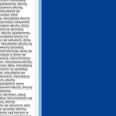
morzem
,
mieszkanie
partamenty
,
włochy
basenem włochy
,
mieszkania we
rzedaż
,
triest
ia
,
mieszkania włochy
 sprzedaż
,
luksusowe
ynajem włochy
,
domy
ania na sprzedaż
,
,
włochy apartamenty
,
eszkania włochy na
ci we włoszech
,
domy
,
mieszkanie włochy na
włochy sprzedaż
,
ment wenecja
,
domy do
estycje w domy we
enecji
,
nieruchomości
omo
,
mieszkania włochy
,
ości italia
,
mieszkania
szech na sprzedaż
,
em
,
mieszkania we
włoszech
,
mieszkania
ech
,
włochy
apartament
,
domy
basenem włochy
,
wlochy
 werona
,
a sprzedaż
,
zakup
akup nieruchomości we
nia
,
włochy
mu we włoszech
,
dom
a sprzedaż włochy
,
domy nad morzem w