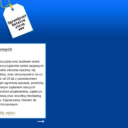
gowych
zycyjnej oraz budowie stoisk
rzyrządzenie stoisk targowych
tkie zlecenia staramy się
lony, oraz otrzymywał to na co
uż od 15 lat z powodzeniem
ęki ogromnej wprawie, jesteśmy
owanym żądaniom naszych
skich projektantów, zaplecze
atową oraz wszelką niezbędną
ów. Zapraszamy również do
tychczasowym
óły wpisu
→