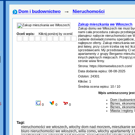
→
Dom i budownictwo
Nieruchomości
Zakup mieszkania we Włoszech
Zakup domu we Włoszech nie musi być
nami cała procedura zakupu przebiega 
Oceń wpis:
Kliknij poniżej by ocenić
planujesz nabycie nieruchomości we W
zadanie doświadczonemu specjaliście,
najlepsze oferty. Zakup mieszkania w
jest łatwy, przy czym trzeba się też li
sprzedawcami. My przedstawimy Ci w
apartamenty z grupy Bergamo mieszka
innych pięknych miejscach. Przejrzyj na
stronie www firmy.
Strona: https://domwewloszech.com/
Data dodania wpisu: 08-08-2025
Odsłon: 24301
Klików: 1
Średnia ocena wpisu: 10 / 10
Wpis umieszczony jest
Dom i budownic
6
Biznes, ekonomi
0
0
0
Biznes, ekonomi
Miasta i regiony
Tagi:
nieruchomości we włoszech
,
włochy dom nad morzem
,
mieszkanie w
biuro nieruchomości we włoszech
,
willa como
,
włochy apartamenty z