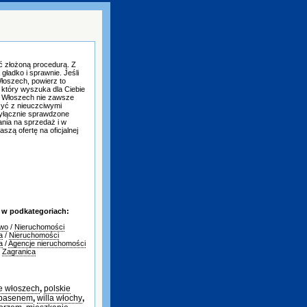
 złożoną procedurą. Z
gładko i sprawnie. Jeśli
łoszech, powierz to
 który wyszuka dla Ciebie
e Włoszech nie zawsze
czyć z nieuczciwymi
yłącznie sprawdzone
nia na sprzedaż i w
szą ofertę na oficjalnej
 w podkategoriach:
two
/
Nieruchomości
a
/
Nieruchomości
a
/
Agencje nieruchomości
/
Zagranica
e włoszech
,
polskie
 basenem
,
willa włochy
,