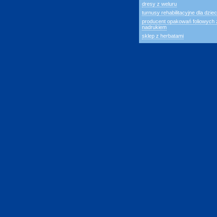
dresy z weluru
turnusy rehabilitacyjne dla dziec
producent opakowań foliowych 
nadrukiem
sklep z herbatami