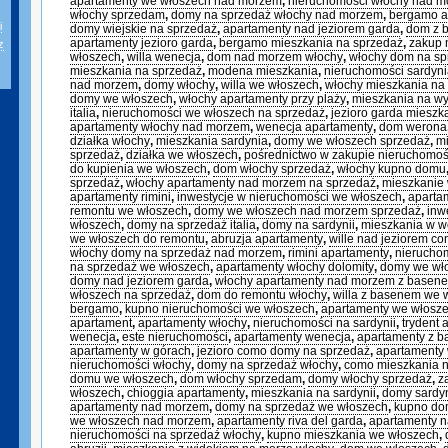
apartamenty we włoszech nad morzem
,
nieruchomości włochy nad 
włochy sprzedam
,
domy na sprzedaż włochy nad morzem
,
bergamo a
i
domy wiejskie na sprzedaż
,
apartamenty nad jeziorem garda
,
dom z 
apartamenty jezioro garda
,
bergamo mieszkania na sprzedaż
,
zakup 
z
włoszech
,
willa wenecja
,
dom nad morzem włochy
,
włochy dom na sp
mieszkania na sprzedaż
,
modena mieszkania
,
nieruchomości sardyn
nad morzem
,
domy włochy
,
willa we włoszech
,
włochy mieszkania na
domy we włoszech
,
włochy apartamenty przy plaży
,
mieszkania na w
italia
,
nieruchomości we włoszech na sprzedaż
,
jezioro garda mieszk
apartamenty włochy nad morzem
,
wenecja apartamenty
,
dom werona
działka włochy
,
mieszkania sardynia
,
domy we włoszech sprzedaż
,
mi
sprzedaż
,
działka we włoszech
,
pośrednictwo w zakupie nieruchomoś
do kupienia we włoszech
,
dom włochy sprzedaż
,
włochy kupno domu
sprzedaż
,
włochy apartamenty nad morzem na sprzedaż
,
mieszkanie 
apartamenty rimini
,
inwestycje w nieruchomości we włoszech
,
aparta
remontu we włoszech
,
domy we włoszech nad morzem sprzedaż
,
inw
włoszech
,
domy na sprzedaż italia
,
domy na sardynii
,
mieszkania w w
we włoszech do remontu
,
abruzja apartamenty
,
wille nad jeziorem c
włochy domy na sprzedaż nad morzem
,
rimini apartamenty
,
nieruchom
na sprzedaż we włoszech
,
apartamenty włochy dolomity
,
domy we wło
domy nad jeziorem garda
,
włochy apartamenty nad morzem z basen
włoszech na sprzedaż
,
dom do remontu włochy
,
willa z basenem we 
bergamo
,
kupno nieruchomości we włoszech
,
apartamenty we włosz
apartament
,
apartamenty włochy
,
nieruchomości na sardynii
,
trydent 
wenecja
,
este nieruchomości
,
apartamenty wenecja
,
apartamenty z 
apartamenty w górach
,
jezioro como domy na sprzedaż
,
apartamenty
nieruchomości włochy
,
domy na sprzedaż włochy
,
como mieszkania n
domu we włoszech
,
dom włochy sprzedam
,
domy włochy sprzedaż
,
z
włoszech
,
chioggia apartamenty
,
mieszkania na sardynii
,
domy sardy
apartamenty nad morzem
,
domy na sprzedaż we włoszech
,
kupno do
we włoszech nad morzem
,
apartamenty riva del garda
,
apartamenty n
nieruchomości na sprzedaż włochy
,
kupno mieszkania we włoszech
,