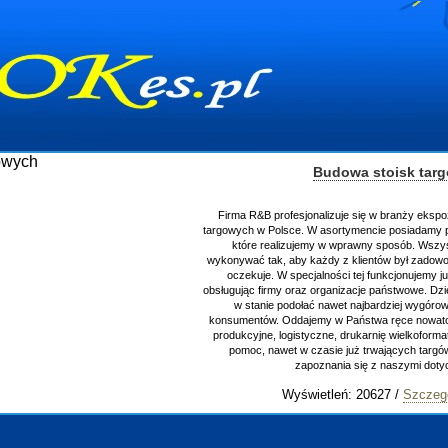
Budowa stoisk tar
Firma R&B profesjonalizuje się w branży ekspo
targowych w Polsce. W asortymencie posiadamy p
które realizujemy w wprawny sposób. Wszys
wykonywać tak, aby każdy z klientów był zadowo
oczekuje. W specjalności tej funkcjonujemy j
obsługując firmy oraz organizacje państwowe. Dzi
w stanie podołać nawet najbardziej wygór
konsumentów. Oddajemy w Państwa ręce nowator
produkcyjne, logistyczne, drukarnię wielkoform
pomoc, nawet w czasie już trwających targ
zapoznania się z naszymi do
Wyświetleń: 20627 /
Szczeg