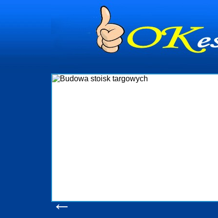
anie
Fi
ynia i
targo
dzór nad
organizację
wyko
e także
mi Gdynia
obsłu
jest
ści Sopot
kons
een-Adm
pro
nym
←