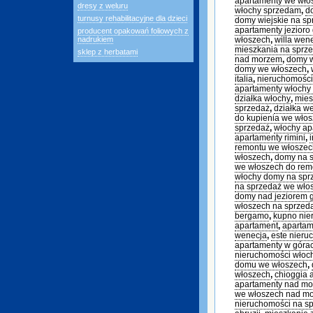
apartamenty we wł
dresy z weluru
włochy sprzedam
,
d
turnusy rehabilitacyjne dla dzieci
domy wiejskie na sp
apartamenty jezioro
producent opakowań foliowych z
nadrukiem
włoszech
,
willa wen
mieszkania na sprz
sklep z herbatami
nad morzem
,
domy 
domy we włoszech
,
italia
,
nieruchomości
apartamenty włochy
działka włochy
,
mies
sprzedaż
,
działka w
do kupienia we wło
sprzedaż
,
włochy ap
apartamenty rimini
,
remontu we włoszec
włoszech
,
domy na s
we włoszech do rem
włochy domy na sp
na sprzedaż we wło
domy nad jeziorem 
włoszech na sprzed
bergamo
,
kupno nie
apartament
,
apartam
wenecja
,
este nieru
apartamenty w góra
nieruchomości włoc
domu we włoszech
,
włoszech
,
chioggia 
apartamenty nad m
we włoszech nad m
nieruchomości na s