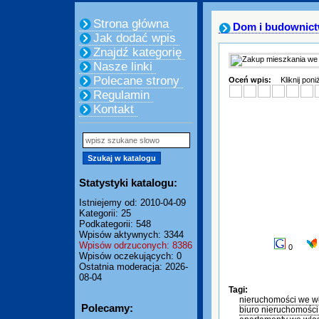
Strona główna
Dom i budownic
Jak dodać wpis
Znajdź kategorię
Nasze linki
Polecane strony
Oceń wpis:
Kliknij pon
Regulamin
Kontakt
Statystyki katalogu:
Istniejemy od: 2010-04-09
Kategorii: 25
Podkategorii: 548
Wpisów aktywnych: 3344
Wpisów odrzuconych: 8386
0
Wpisów oczekujących: 0
Ostatnia moderacja: 2026-
08-04
Tagi:
nieruchomości we w
Polecamy:
biuro nieruchomośc