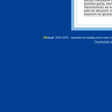
abruzji
,
mieszkanie 
jeziorem garda
,
mies
nieruchomości we w
wille we włoszech
,
m
basenem na sprzed
OK
es.pl
 2010-2025 - sprawdzony katalog stron www, b
Thumbshots b