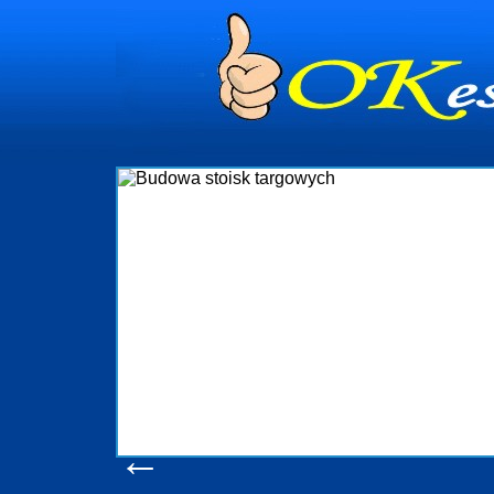
dynia
dministrowanie
ściami Gdynia i
ieżący nadzór nad
iczenia, organizację
ta obejmuje także
uchomościami Gdynia
potrzebny jest
ieruchomości Sopot
nia, Progreen-Adm
w codziennym
dla tych
←