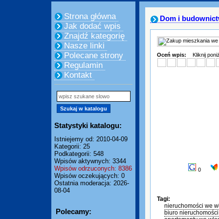
Strona główna
Dom i budownic
Jak dodać wpis
Znajdź kategorię
Nasze linki
Polecane strony
Oceń wpis:
Kliknij pon
Regulamin
Kontakt
Statystyki katalogu:
Istniejemy od: 2010-04-09
Kategorii: 25
Podkategorii: 548
Wpisów aktywnych: 3344
Wpisów odrzuconych: 8386
0
Wpisów oczekujących: 0
Ostatnia moderacja: 2026-
08-04
Tagi:
nieruchomości we w
Polecamy:
biuro nieruchomośc