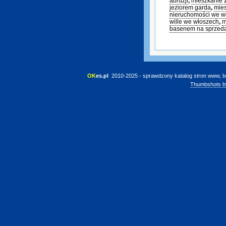
abruzji
,
mieszkanie 
jeziorem garda
,
mies
nieruchomości we w
wille we włoszech
,
m
basenem na sprzed
OK
es.pl
 2010-2025 - sprawdzony katalog stron www, b
Thumbshots b