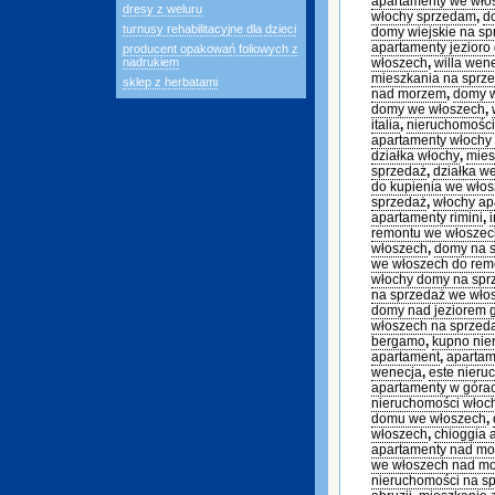
apartamenty we wł
dresy z weluru
włochy sprzedam
,
d
turnusy rehabilitacyjne dla dzieci
domy wiejskie na sp
apartamenty jezioro
producent opakowań foliowych z
nadrukiem
włoszech
,
willa wen
mieszkania na sprz
sklep z herbatami
nad morzem
,
domy 
domy we włoszech
,
italia
,
nieruchomości
apartamenty włochy
działka włochy
,
mies
sprzedaż
,
działka w
do kupienia we wło
sprzedaż
,
włochy ap
apartamenty rimini
,
remontu we włoszec
włoszech
,
domy na s
we włoszech do rem
włochy domy na sp
na sprzedaż we wło
domy nad jeziorem 
włoszech na sprzed
bergamo
,
kupno nie
apartament
,
apartam
wenecja
,
este nieru
apartamenty w góra
nieruchomości włoc
domu we włoszech
,
włoszech
,
chioggia 
apartamenty nad m
we włoszech nad m
nieruchomości na s