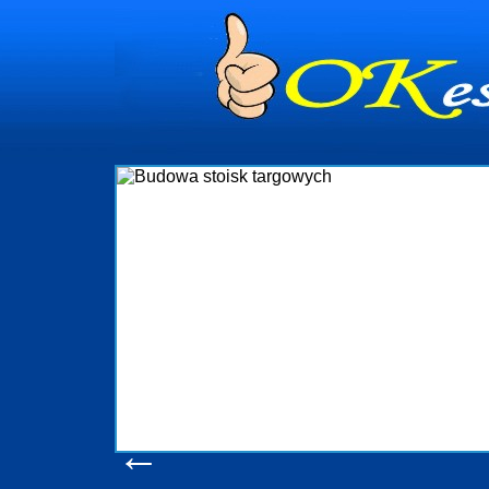
dynia
dministrowanie
ściami Gdynia i
ieżący nadzór nad
iczenia, organizację
ta obejmuje także
uchomościami Gdynia
potrzebny jest
ieruchomości Sopot
nia, Progreen-Adm
w codziennym
dla tych
←