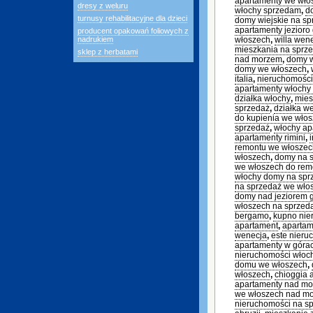
apartamenty we wł
dresy z weluru
włochy sprzedam
,
d
turnusy rehabilitacyjne dla dzieci
domy wiejskie na sp
apartamenty jezioro
producent opakowań foliowych z
nadrukiem
włoszech
,
willa wen
mieszkania na sprz
sklep z herbatami
nad morzem
,
domy 
domy we włoszech
,
italia
,
nieruchomości
apartamenty włochy
działka włochy
,
mies
sprzedaż
,
działka w
do kupienia we wło
sprzedaż
,
włochy ap
apartamenty rimini
,
remontu we włoszec
włoszech
,
domy na s
we włoszech do rem
włochy domy na sp
na sprzedaż we wło
domy nad jeziorem 
włoszech na sprzed
bergamo
,
kupno nie
apartament
,
apartam
wenecja
,
este nieru
apartamenty w góra
nieruchomości włoc
domu we włoszech
,
włoszech
,
chioggia 
apartamenty nad m
we włoszech nad m
nieruchomości na s