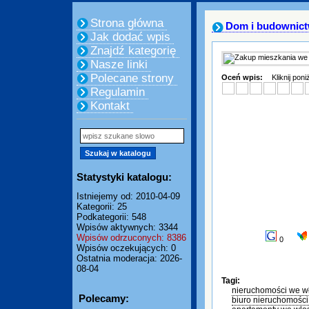
Strona główna
Dom i budownic
Jak dodać wpis
Znajdź kategorię
Nasze linki
Polecane strony
Oceń wpis:
Kliknij pon
Regulamin
Kontakt
Statystyki katalogu:
Istniejemy od: 2010-04-09
Kategorii: 25
Podkategorii: 548
Wpisów aktywnych: 3344
Wpisów odrzuconych: 8386
0
Wpisów oczekujących: 0
Ostatnia moderacja: 2026-
08-04
Tagi:
nieruchomości we w
Polecamy:
biuro nieruchomośc