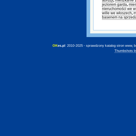
abruzji
,
mieszkanie 
jeziorem garda
,
mies
nieruchomości we w
wille we włoszech
,
m
basenem na sprzed
OK
es.pl
 2010-2025 - sprawdzony katalog stron www, b
Thumbshots b