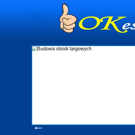
dynia
dministrowanie
ściami Gdynia i
ieżący nadzór nad
iczenia, organizację
ta obejmuje także
uchomościami Gdynia
potrzebny jest
ieruchomości Sopot
nia, Progreen-Adm
w codziennym
dla tych
←