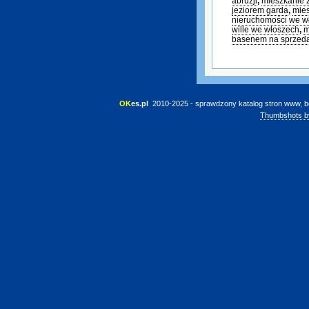
abruzji
,
mieszkanie 
jeziorem garda
,
mies
nieruchomości we w
wille we włoszech
,
m
basenem na sprzed
OK
es.pl
 2010-2025 - sprawdzony katalog stron www, b
Thumbshots b