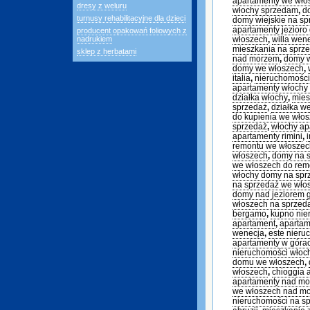
apartamenty we wł
dresy z weluru
włochy sprzedam
,
d
turnusy rehabilitacyjne dla dzieci
domy wiejskie na sp
apartamenty jezioro
producent opakowań foliowych z
nadrukiem
włoszech
,
willa wen
mieszkania na sprz
sklep z herbatami
nad morzem
,
domy 
domy we włoszech
,
italia
,
nieruchomości
apartamenty włochy
działka włochy
,
mies
sprzedaż
,
działka w
do kupienia we wło
sprzedaż
,
włochy ap
apartamenty rimini
,
remontu we włoszec
włoszech
,
domy na s
we włoszech do rem
włochy domy na sp
na sprzedaż we wło
domy nad jeziorem 
włoszech na sprzed
bergamo
,
kupno nie
apartament
,
apartam
wenecja
,
este nieru
apartamenty w góra
nieruchomości włoc
domu we włoszech
,
włoszech
,
chioggia 
apartamenty nad m
we włoszech nad m
nieruchomości na s