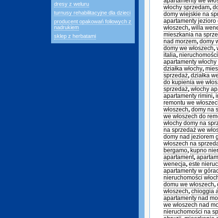
apartamenty we wł
dresy z weluru
włochy sprzedam
,
d
turnusy rehabilitacyjne dla dzieci
domy wiejskie na sp
apartamenty jezioro
producent opakowań foliowych z
nadrukiem
włoszech
,
willa wen
mieszkania na sprz
sklep z herbatami
nad morzem
,
domy 
domy we włoszech
,
italia
,
nieruchomości
apartamenty włochy
działka włochy
,
mies
sprzedaż
,
działka w
do kupienia we wło
sprzedaż
,
włochy ap
apartamenty rimini
,
remontu we włoszec
włoszech
,
domy na s
we włoszech do rem
włochy domy na sp
na sprzedaż we wło
domy nad jeziorem 
włoszech na sprzed
bergamo
,
kupno nie
apartament
,
apartam
wenecja
,
este nieru
apartamenty w góra
nieruchomości włoc
domu we włoszech
,
włoszech
,
chioggia 
apartamenty nad m
we włoszech nad m
nieruchomości na s