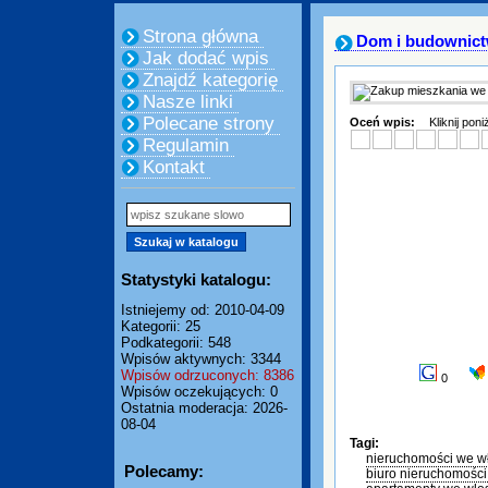
Strona główna
Dom i budownic
Jak dodać wpis
Znajdź kategorię
Nasze linki
Polecane strony
Oceń wpis:
Kliknij pon
Regulamin
Kontakt
Statystyki katalogu:
Istniejemy od: 2010-04-09
Kategorii: 25
Podkategorii: 548
Wpisów aktywnych: 3344
Wpisów odrzuconych: 8386
0
Wpisów oczekujących: 0
Ostatnia moderacja: 2026-
08-04
Tagi:
nieruchomości we w
Polecamy:
biuro nieruchomośc