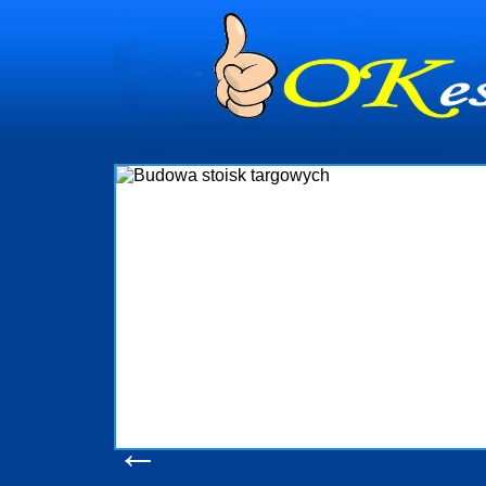
ynia
inistrowanie
iami Gdynia i
eżący nadzór nad
czenia, organizację
 obejmuje także
homościami Gdynia
otrzebny jest
eruchomości Sopot
a, Progreen-Adm
 codziennym
a tych
←