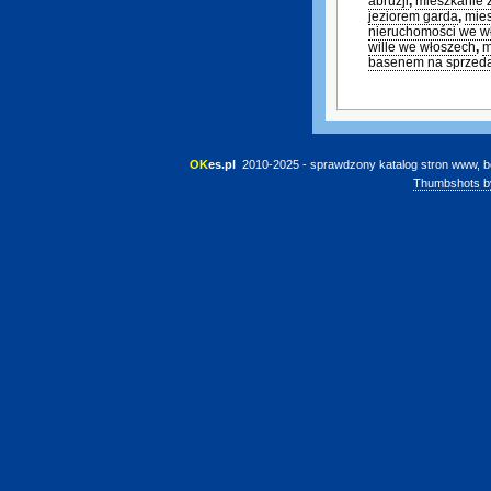
abruzji
,
mieszkanie 
jeziorem garda
,
mies
nieruchomości we w
wille we włoszech
,
m
basenem na sprzed
OK
es.pl
 2010-2025 - sprawdzony katalog stron www, b
Thumbshots b