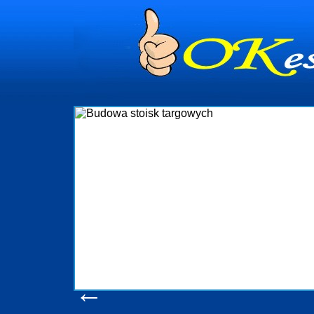
dynia
dministrowanie
ściami Gdynia i
ieżący nadzór nad
iczenia, organizację
ta obejmuje także
uchomościami Gdynia
potrzebny jest
ieruchomości Sopot
nia, Progreen-Adm
w codziennym
dla tych
←