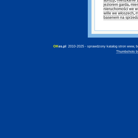
abruzji
,
mieszkanie 
jeziorem garda
,
mies
nieruchomości we w
wille we włoszech
,
m
basenem na sprzed
OK
es.pl
 2010-2025 - sprawdzony katalog stron www, b
Thumbshots b