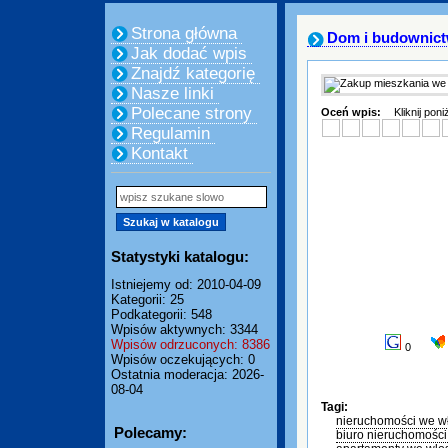
Strona główna
Dom i budownic
Jak dodać wpis
Znajdź kategorię
Nasze linki
Polecane strony
Oceń wpis:
Kliknij pon
Regulamin
Kontakt
Statystyki katalogu:
Istniejemy od: 2010-04-09
Kategorii: 25
Podkategorii: 548
Wpisów aktywnych: 3344
Wpisów odrzuconych: 8386
0
Wpisów oczekujących: 0
Ostatnia moderacja: 2026-
08-04
Tagi:
nieruchomości we w
Polecamy:
biuro nieruchomośc