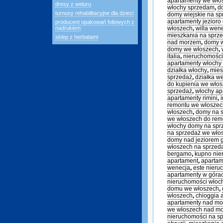
apartamenty we wł
dresy z weluru
włochy sprzedam
,
d
turnusy rehabilitacyjne dla dzieci
domy wiejskie na sp
apartamenty jezioro
producent opakowań foliowych z
nadrukiem
włoszech
,
willa wen
mieszkania na sprz
sklep z herbatami
nad morzem
,
domy 
domy we włoszech
,
italia
,
nieruchomości
apartamenty włochy
działka włochy
,
mies
sprzedaż
,
działka w
do kupienia we wło
sprzedaż
,
włochy ap
apartamenty rimini
,
remontu we włoszec
włoszech
,
domy na s
we włoszech do rem
włochy domy na sp
na sprzedaż we wło
domy nad jeziorem 
włoszech na sprzed
bergamo
,
kupno nie
apartament
,
apartam
wenecja
,
este nieru
apartamenty w góra
nieruchomości włoc
domu we włoszech
,
włoszech
,
chioggia 
apartamenty nad m
we włoszech nad m
nieruchomości na s