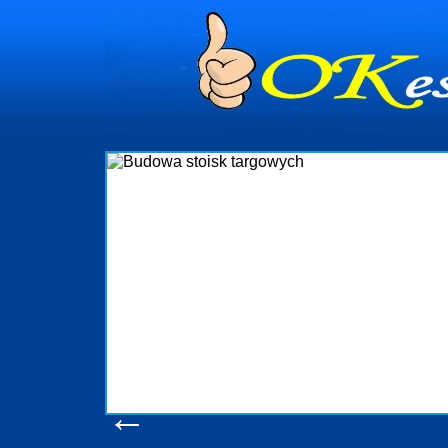
dynia
dministrowanie
ściami Gdynia i
ieżący nadzór nad
iczenia, organizację
ta obejmuje także
uchomościami Gdynia
potrzebny jest
ieruchomości Sopot
nia, Progreen-Adm
w codziennym
dla tych
←