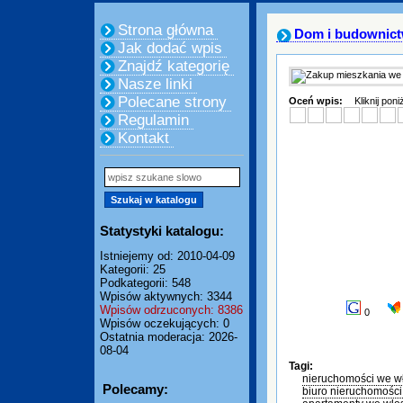
Strona główna
Dom i budownic
Jak dodać wpis
Znajdź kategorię
Nasze linki
Polecane strony
Oceń wpis:
Kliknij pon
Regulamin
Kontakt
Statystyki katalogu:
Istniejemy od: 2010-04-09
Kategorii: 25
Podkategorii: 548
Wpisów aktywnych: 3344
Wpisów odrzuconych: 8386
0
Wpisów oczekujących: 0
Ostatnia moderacja: 2026-
08-04
Tagi:
nieruchomości we w
Polecamy:
biuro nieruchomośc