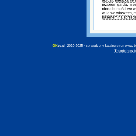
abruzji
,
mieszkanie 
jeziorem garda
,
mies
nieruchomości we w
wille we włoszech
,
m
basenem na sprzed
OK
es.pl
 2010-2025 - sprawdzony katalog stron www, b
Thumbshots b