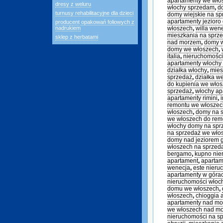
apartamenty we wł
dresy z weluru
włochy sprzedam
,
d
turnusy rehabilitacyjne dla dzieci
domy wiejskie na sp
apartamenty jezioro
producent opakowań foliowych z
nadrukiem
włoszech
,
willa wen
mieszkania na sprz
sklep z herbatami
nad morzem
,
domy 
domy we włoszech
,
italia
,
nieruchomości
apartamenty włochy
działka włochy
,
mies
sprzedaż
,
działka w
do kupienia we wło
sprzedaż
,
włochy ap
apartamenty rimini
,
remontu we włoszec
włoszech
,
domy na s
we włoszech do rem
włochy domy na sp
na sprzedaż we wło
domy nad jeziorem 
włoszech na sprzed
bergamo
,
kupno nie
apartament
,
apartam
wenecja
,
este nieru
apartamenty w góra
nieruchomości włoc
domu we włoszech
,
włoszech
,
chioggia 
apartamenty nad m
we włoszech nad m
nieruchomości na s