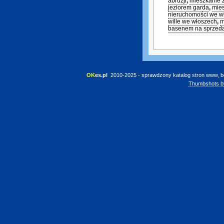
abruzji
,
mieszkanie 
jeziorem garda
,
mies
nieruchomości we w
wille we włoszech
,
m
basenem na sprzed
OK
es.pl
 2010-2025 - sprawdzony katalog stron www, b
Thumbshots b