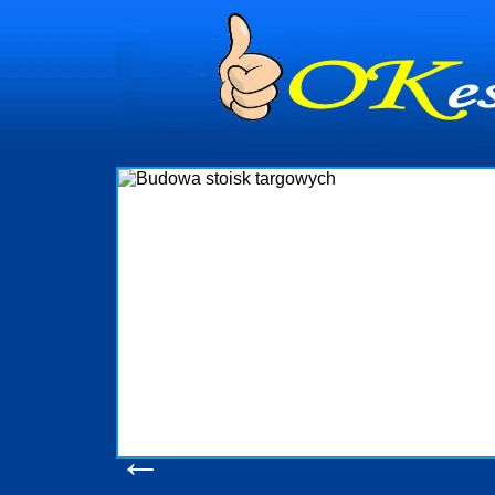
dynia
dministrowanie
ściami Gdynia i
ieżący nadzór nad
iczenia, organizację
ta obejmuje także
uchomościami Gdynia
potrzebny jest
ieruchomości Sopot
nia, Progreen-Adm
w codziennym
dla tych
←