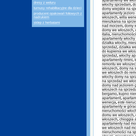
apartamenty we wł
dresy z weluru
włochy sprzedam
,
d
turnusy rehabilitacyjne dla dzieci
domy wiejskie na sp
apartamenty jezioro
producent opakowań foliowych z
nadrukiem
włoszech
,
willa wen
mieszkania na sprz
sklep z herbatami
nad morzem
,
domy 
domy we włoszech
,
italia
,
nieruchomości
apartamenty włochy
działka włochy
,
mies
sprzedaż
,
działka w
do kupienia we wło
sprzedaż
,
włochy ap
apartamenty rimini
,
remontu we włoszec
włoszech
,
domy na s
we włoszech do rem
włochy domy na sp
na sprzedaż we wło
domy nad jeziorem 
włoszech na sprzed
bergamo
,
kupno nie
apartament
,
apartam
wenecja
,
este nieru
apartamenty w góra
nieruchomości włoc
domu we włoszech
,
włoszech
,
chioggia 
apartamenty nad m
we włoszech nad m
nieruchomości na s