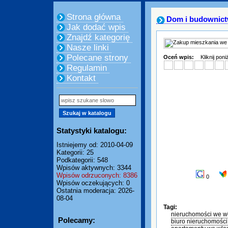
Strona główna
Dom i budownic
Jak dodać wpis
Znajdź kategorię
Nasze linki
Polecane strony
Oceń wpis:
Kliknij pon
Regulamin
Kontakt
Statystyki katalogu:
Istniejemy od: 2010-04-09
Kategorii: 25
Podkategorii: 548
Wpisów aktywnych: 3344
Wpisów odrzuconych: 8386
0
Wpisów oczekujących: 0
Ostatnia moderacja: 2026-
08-04
Tagi:
nieruchomości we w
Polecamy:
biuro nieruchomośc