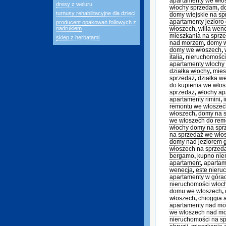
apartamenty we wł
dresy z weluru
włochy sprzedam
,
d
turnusy rehabilitacyjne dla dzieci
domy wiejskie na sp
apartamenty jezioro
producent opakowań foliowych z
nadrukiem
włoszech
,
willa wen
mieszkania na sprz
sklep z herbatami
nad morzem
,
domy 
domy we włoszech
,
italia
,
nieruchomości
apartamenty włochy
działka włochy
,
mies
sprzedaż
,
działka w
do kupienia we wło
sprzedaż
,
włochy ap
apartamenty rimini
,
remontu we włoszec
włoszech
,
domy na s
we włoszech do rem
włochy domy na sp
na sprzedaż we wło
domy nad jeziorem 
włoszech na sprzed
bergamo
,
kupno nie
apartament
,
apartam
wenecja
,
este nieru
apartamenty w góra
nieruchomości włoc
domu we włoszech
,
włoszech
,
chioggia 
apartamenty nad m
we włoszech nad m
nieruchomości na s