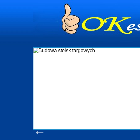
dynia
dministrowanie
ściami Gdynia i
ieżący nadzór nad
iczenia, organizację
ta obejmuje także
uchomościami Gdynia
potrzebny jest
ieruchomości Sopot
nia, Progreen-Adm
w codziennym
dla tych
←