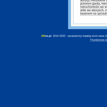
abruzji
,
mieszkanie 
jeziorem garda
,
mies
nieruchomości we w
wille we włoszech
,
m
basenem na sprzed
OK
es.pl
 2010-2025 - sprawdzony katalog stron www, b
Thumbshots b