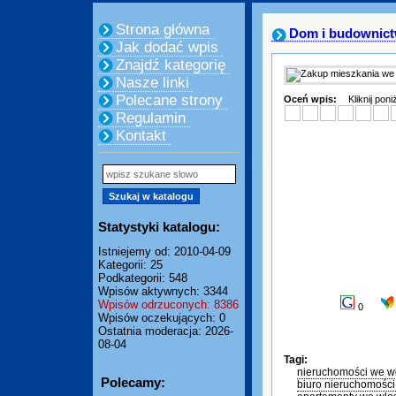
Strona główna
Dom i budownic
Jak dodać wpis
Znajdź kategorię
Nasze linki
Polecane strony
Oceń wpis:
Kliknij pon
Regulamin
Kontakt
Statystyki katalogu:
Istniejemy od: 2010-04-09
Kategorii: 25
Podkategorii: 548
Wpisów aktywnych: 3344
Wpisów odrzuconych: 8386
0
Wpisów oczekujących: 0
Ostatnia moderacja: 2026-
08-04
Tagi:
nieruchomości we w
Polecamy:
biuro nieruchomośc