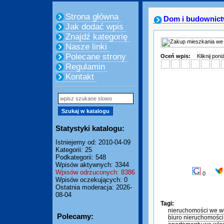
Strona główna
Dom i budownic
Jak dodać wpis
Znajdź kategorię
Nasze linki
Polecane strony
Oceń wpis:
Kliknij pon
Regulamin
Kontakt
Statystyki katalogu:
Istniejemy od: 2010-04-09
Kategorii: 25
Podkategorii: 548
Wpisów aktywnych: 3344
Wpisów odrzuconych: 8386
0
Wpisów oczekujących: 0
Ostatnia moderacja: 2026-
08-04
Tagi:
nieruchomości we w
Polecamy:
biuro nieruchomośc