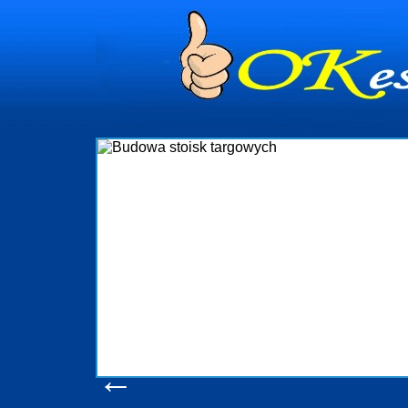
dynia
dministrowanie
ściami Gdynia i
ieżący nadzór nad
iczenia, organizację
ta obejmuje także
uchomościami Gdynia
potrzebny jest
ieruchomości Sopot
nia, Progreen-Adm
w codziennym
dla tych
←