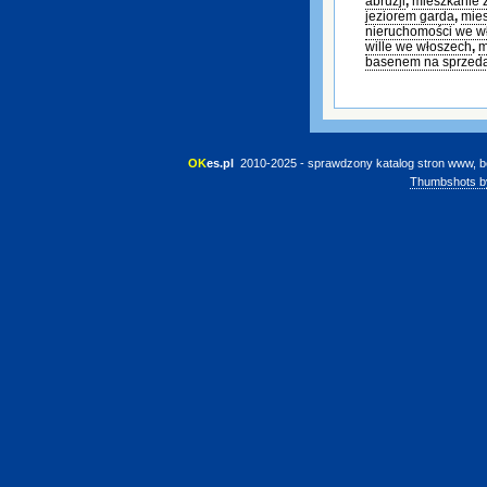
abruzji
,
mieszkanie 
jeziorem garda
,
mies
nieruchomości we w
wille we włoszech
,
m
basenem na sprzed
OK
es.pl
 2010-2025 - sprawdzony katalog stron www, b
Thumbshots b