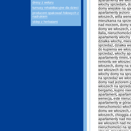
apartamenty we wł
dresy z weluru
włochy sprzedam
,
d
turnusy rehabilitacyjne dla dzieci
domy wiejskie na sp
apartamenty jezioro
producent opakowań foliowych z
nadrukiem
włoszech
,
willa wen
mieszkania na sprz
sklep z herbatami
nad morzem
,
domy 
domy we włoszech
,
italia
,
nieruchomości
apartamenty włochy
działka włochy
,
mies
sprzedaż
,
działka w
do kupienia we wło
sprzedaż
,
włochy ap
apartamenty rimini
,
remontu we włoszec
włoszech
,
domy na s
we włoszech do rem
włochy domy na sp
na sprzedaż we wło
domy nad jeziorem 
włoszech na sprzed
bergamo
,
kupno nie
apartament
,
apartam
wenecja
,
este nieru
apartamenty w góra
nieruchomości włoc
domu we włoszech
,
włoszech
,
chioggia 
apartamenty nad m
we włoszech nad m
nieruchomości na s