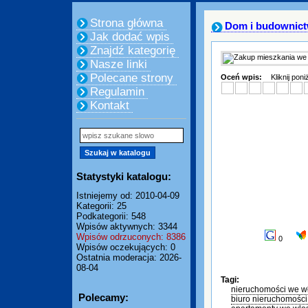
Strona główna
Dom i budownic
Jak dodać wpis
Znajdź kategorię
Nasze linki
Polecane strony
Oceń wpis:
Kliknij pon
Regulamin
Kontakt
Statystyki katalogu:
Istniejemy od: 2010-04-09
Kategorii: 25
Podkategorii: 548
Wpisów aktywnych: 3344
Wpisów odrzuconych: 8386
0
Wpisów oczekujących: 0
Ostatnia moderacja: 2026-
08-04
Tagi:
nieruchomości we w
Polecamy:
biuro nieruchomośc