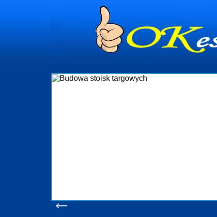
dynia
dministrowanie
ściami Gdynia i
ieżący nadzór nad
iczenia, organizację
ta obejmuje także
uchomościami Gdynia
potrzebny jest
ieruchomości Sopot
nia, Progreen-Adm
w codziennym
dla tych
←