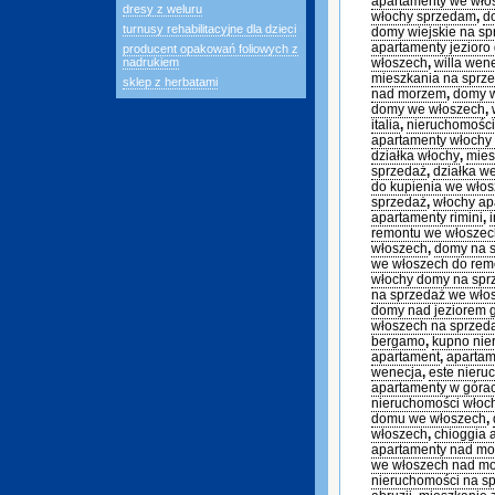
apartamenty we wł
dresy z weluru
włochy sprzedam
,
d
turnusy rehabilitacyjne dla dzieci
domy wiejskie na sp
apartamenty jezioro
producent opakowań foliowych z
nadrukiem
włoszech
,
willa wen
mieszkania na sprz
sklep z herbatami
nad morzem
,
domy 
domy we włoszech
,
italia
,
nieruchomości
apartamenty włochy
działka włochy
,
mies
sprzedaż
,
działka w
do kupienia we wło
sprzedaż
,
włochy ap
apartamenty rimini
,
remontu we włoszec
włoszech
,
domy na s
we włoszech do rem
włochy domy na sp
na sprzedaż we wło
domy nad jeziorem 
włoszech na sprzed
bergamo
,
kupno nie
apartament
,
apartam
wenecja
,
este nieru
apartamenty w góra
nieruchomości włoc
domu we włoszech
,
włoszech
,
chioggia 
apartamenty nad m
we włoszech nad m
nieruchomości na s