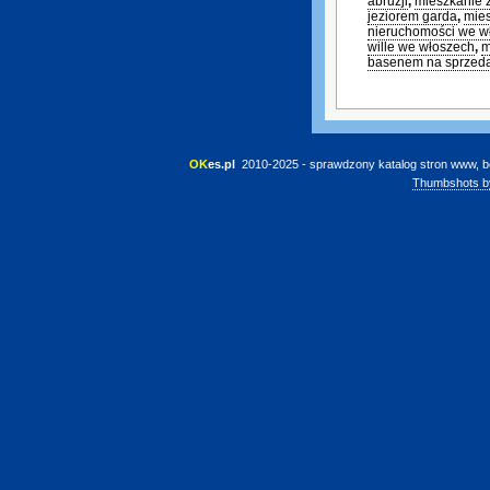
abruzji
,
mieszkanie 
jeziorem garda
,
mies
nieruchomości we w
wille we włoszech
,
m
basenem na sprzed
OK
es.pl
 2010-2025 - sprawdzony katalog stron www, b
Thumbshots b