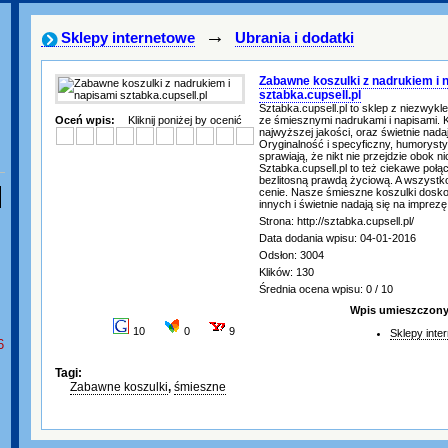
→
Sklepy internetowe
Ubrania i dodatki
Zabawne koszulki z nadrukiem i 
sztabka.cupsell.pl
Sztabka.cupsell.pl to sklep z niezwyk
Oceń wpis:
Kliknij poniżej by ocenić
ze śmiesznymi nadrukami i napisami. K
najwyższej jakości, oraz świetnie nadaj
Oryginalność i specyficzny, humorysty
sprawiają, że nikt nie przejdzie obok ni
Sztabka.cupsell.pl to też ciekawe poł
bezlitosną prawdą życiową. A wszystko
cenie. Nasze śmieszne koszulki dosk
innych i świetnie nadają się na imprezę
Strona: http://sztabka.cupsell.pl/
Data dodania wpisu: 04-01-2016
Odsłon: 3004
Klików: 130
Średnia ocena wpisu: 0 / 10
Wpis umieszczony 
10
0
9
Sklepy inte
6
Tagi:
Zabawne koszulki
,
śmieszne