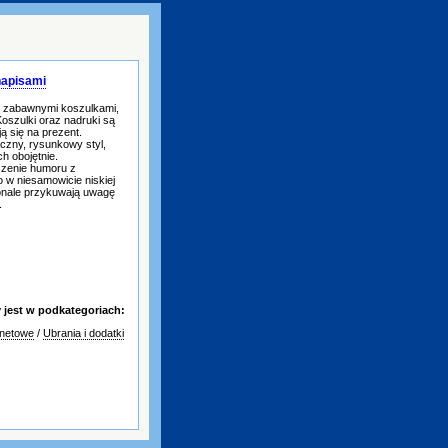
napisami
le zabawnymi koszulkami,
oszulki oraz nadruki są
ą się na prezent.
czny, rysunkowy styl,
ch obojętnie.
ączenie humoru z
 w niesamowicie niskiej
onale przykuwają uwagę
.
jest w podkategoriach:
rnetowe
/
Ubrania i dodatki