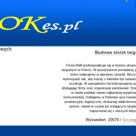
Budowa stoisk tar
Firma R&B profesjonalizuje się w branży ekspo
targowych w Polsce. W asortymencie posiadamy p
które realizujemy w wprawny sposób. Wszys
wykonywać tak, aby każdy z klientów był zadowo
oczekuje. W specjalności tej funkcjonujemy j
obsługując firmy oraz organizacje państwowe. Dzi
w stanie podołać nawet najbardziej wygór
konsumentów. Oddajemy w Państwa ręce nowator
produkcyjne, logistyczne, drukarnię wielkoform
pomoc, nawet w czasie już trwających targ
zapoznania się z naszymi do
Wyświetleń: 20579 /
Szczeg