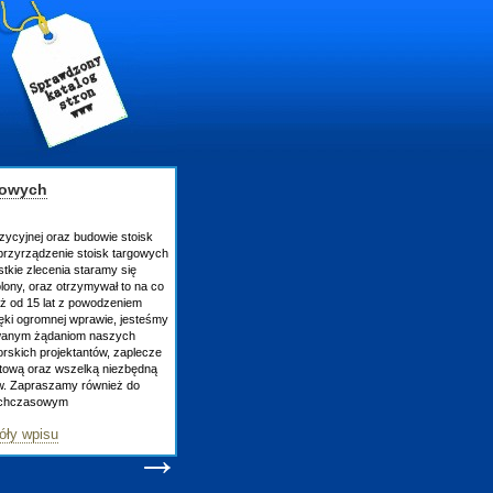
gowych
zycyjnej oraz budowie stoisk
rzyrządzenie stoisk targowych
tkie zlecenia staramy się
lony, oraz otrzymywał to na co
uż od 15 lat z powodzeniem
ęki ogromnej wprawie, jesteśmy
owanym żądaniom naszych
skich projektantów, zaplecze
atową oraz wszelką niezbędną
ów. Zapraszamy również do
tychczasowym
óły wpisu
→