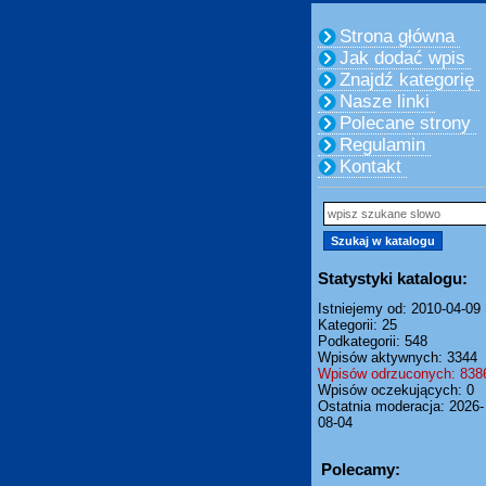
Strona główna
Jak dodać wpis
Znajdź kategorię
Nasze linki
Polecane strony
Regulamin
Kontakt
Statystyki katalogu:
Istniejemy od: 2010-04-09
Kategorii: 25
Podkategorii: 548
Wpisów aktywnych: 3344
Wpisów odrzuconych: 838
Wpisów oczekujących: 0
Ostatnia moderacja: 2026-
08-04
Polecamy: