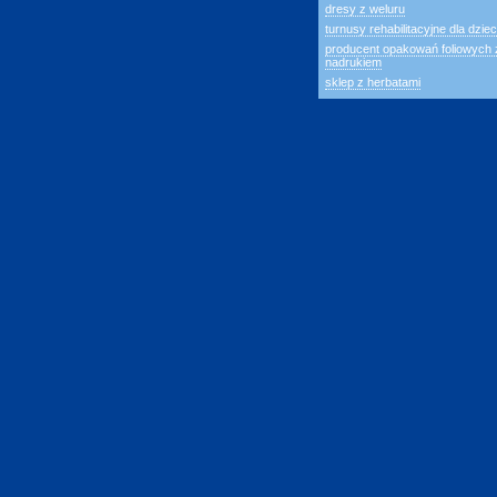
dresy z weluru
turnusy rehabilitacyjne dla dziec
producent opakowań foliowych 
nadrukiem
sklep z herbatami