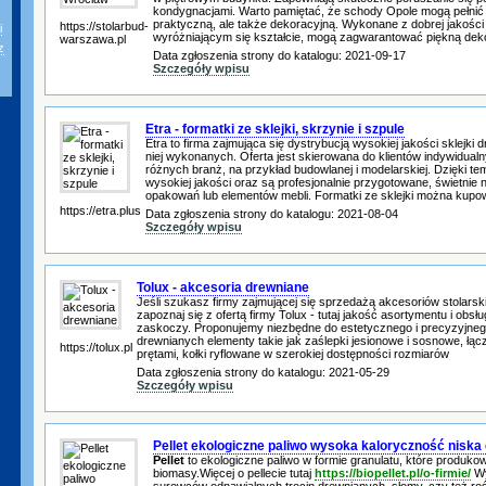
kondygnacjami. Warto pamiętać, że schody Opole mogą pełnić n
praktyczną, ale także dekoracyjną. Wykonane z dobrej jakości 
https://stolarbud-
i
wyróżniającym się kształcie, mogą zagwarantować piękną dekor
warszawa.pl
z
Data zgłoszenia strony do katalogu: 2021-09-17
Szczegóły wpisu
Etra - formatki ze sklejki, skrzynie i szpule
Etra to firma zajmująca się dystrybucją wysokiej jakości sklejki
niej wykonanych. Oferta jest skierowana do klientów indywidualn
różnych branż, na przykład budowlanej i modelarskiej. Dzięki te
wysokiej jakości oraz są profesjonalnie przygotowane, świetnie n
opakowań lub elementów mebli. Formatki ze sklejki można kupo
https://etra.plus
Data zgłoszenia strony do katalogu: 2021-08-04
Szczegóły wpisu
Tolux - akcesoria drewniane
Jeśli szukasz firmy zajmującej się sprzedażą akcesoriów stolarski
zapoznaj się z ofertą firmy Tolux - tutaj jakość asortymentu i obsłu
zaskoczy. Proponujemy niezbędne do estetycznego i precyzyjne
drewnianych elementy takie jak zaślepki jesionowe i sosnowe, łąc
https://tolux.pl
prętami, kołki ryflowane w szerokiej dostępności rozmiarów
Data zgłoszenia strony do katalogu: 2021-05-29
Szczegóły wpisu
Pellet ekologiczne paliwo wysoka kaloryczność nisk
Pellet
to ekologiczne paliwo w formie granulatu, które produkow
biomasy.Więcej o pellecie tutaj
https://biopellet.pl/o-firmie/
Wy
surowców odnawialnych trocin drewnianych, słomy, czy też roś