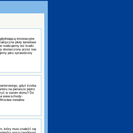
ględniającą innowacyjne
raktyczne płoty lamelowe
w realizujemy też kratki
żdy dostarczony przez nas
ujemy jako sprawdzony
parterowego, gdyż trzeba
rteru na pierwsze piętro
worzyć w swoim domu? Do
 na www.schody-
 Wrocław metalow
 który musi znaleźć się
pomiędzy poszczególnymi