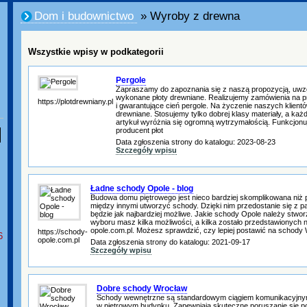
Dom i budownictwo
» Wyroby z drewna
Wszystkie wpisy w podkategorii
Pergole
Zapraszamy do zapoznania się z naszą propozycją, uwz
wykonane płoty drewniane. Realizujemy zamówienia na p
https://plotdrewniany.pl
i gwarantujące cień pergole. Na życzenie naszych klientó
drewniane. Stosujemy tylko dobrej klasy materiały, a ka
artykuł wyróżnia się ogromną wytrzymałością. Funkcjon
producent płot
Data zgłoszenia strony do katalogu: 2023-08-23
Szczegóły wpisu
Ładne schody Opole - blog
Budowa domu piętrowego jest nieco bardziej skomplikowana niż 
między innymi utworzyć schody. Dzięki nim przedostanie się z pa
będzie jak najbardziej możliwe. Jakie schody Opole należy st
wyboru masz kilka możliwości, a kilka zostało przedstawionych
opole.com.pl. Możesz sprawdzić, czy lepiej postawić na schody
https://schody-
6
opole.com.pl
Data zgłoszenia strony do katalogu: 2021-09-17
Szczegóły wpisu
Dobre schody Wrocław
Schody wewnętrzne są standardowym ciągiem komunikacyjnym,
w piętrowym budynku. Zapewniają skuteczne poruszanie się 