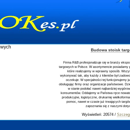
Budowa stoisk tar
Firma R&B profesjonalizuje się w branży ekspo
targowych w Polsce. W asortymencie posiadamy p
które realizujemy w wprawny sposób. Wszys
wykonywać tak, aby każdy z klientów był zadowo
oczekuje. W specjalności tej funkcjonujemy j
obsługując firmy oraz organizacje państwowe. Dzi
w stanie podołać nawet najbardziej wygór
konsumentów. Oddajemy w Państwa ręce nowator
produkcyjne, logistyczne, drukarnię wielkoform
pomoc, nawet w czasie już trwających targ
zapoznania się z naszymi do
Wyświetleń: 20574 /
Szczeg