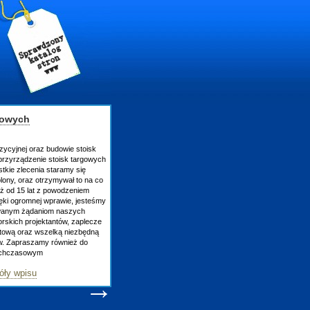
gowych
zycyjnej oraz budowie stoisk
rzyrządzenie stoisk targowych
tkie zlecenia staramy się
lony, oraz otrzymywał to na co
uż od 15 lat z powodzeniem
ęki ogromnej wprawie, jesteśmy
owanym żądaniom naszych
skich projektantów, zaplecze
atową oraz wszelką niezbędną
ów. Zapraszamy również do
tychczasowym
óły wpisu
→