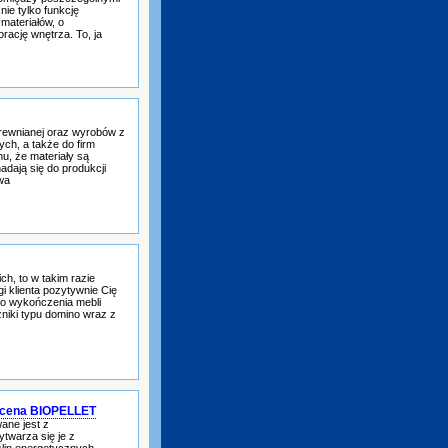
ie tylko funkcję
materiałów, o
ację wnętrza. To, ja
 drewnianej oraz wyrobów z
ych, a także do firm
mu, że materiały są
adają się do produkcji
wa
ch, to w takim razie
gi klienta pozytywnie Cię
go wykończenia mebli
zniki typu domino wraz z
a cena BIOPELLET
ane jest z
twarza się je z
lin energetycznych.