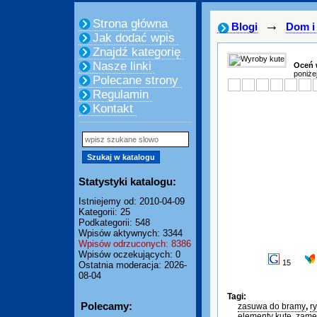
Strona główna
→
Blogi
Dom i
Jak dodać wpis
Znajdź kategorię
Nasze linki
Oceń 
poniże
Polecane strony
Regulamin
Kontakt
Statystyki katalogu:
Istniejemy od: 2010-04-09
Kategorii: 25
Podkategorii: 548
Wpisów aktywnych: 3344
Wpisów odrzuconych: 8386
Wpisów oczekujących: 0
15
Ostatnia moderacja: 2026-
08-04
Tagi:
Polecamy:
zasuwa do bramy
,
r
elementy kute
,
zame