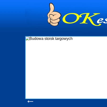
dynia
dministrowanie
ściami Gdynia i
ieżący nadzór nad
iczenia, organizację
ta obejmuje także
uchomościami Gdynia
potrzebny jest
ieruchomości Sopot
nia, Progreen-Adm
w codziennym
dla tych
←