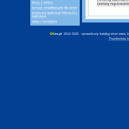
dresy z weluru
zawiasy regulowane
turnusy rehabilitacyjne dla dzieci
producent opakowań foliowych z
nadrukiem
sklep z herbatami
OK
es.pl
 2010-2025 - sprawdzony katalog stron www, b
Thumbshots b