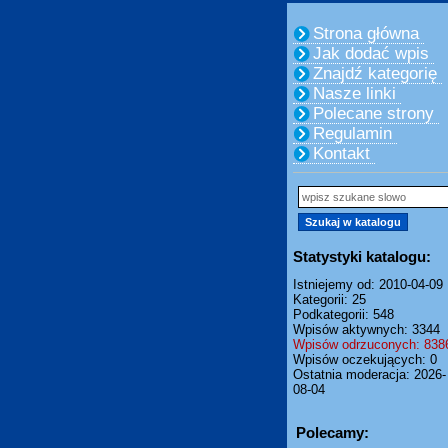
Strona główna
Jak dodać wpis
Znajdź kategorię
Nasze linki
Polecane strony
Regulamin
Kontakt
Statystyki katalogu:
Istniejemy od: 2010-04-09
Kategorii: 25
Podkategorii: 548
Wpisów aktywnych: 3344
Wpisów odrzuconych: 838
Wpisów oczekujących: 0
Ostatnia moderacja: 2026-
08-04
Polecamy: