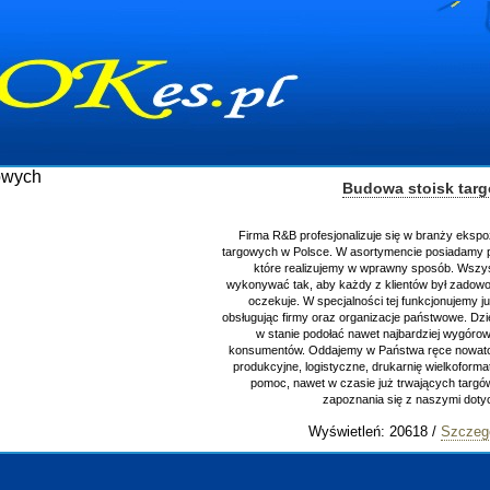
Budowa stoisk tar
Firma R&B profesjonalizuje się w branży ekspo
targowych w Polsce. W asortymencie posiadamy p
które realizujemy w wprawny sposób. Wszys
wykonywać tak, aby każdy z klientów był zadowo
oczekuje. W specjalności tej funkcjonujemy j
obsługując firmy oraz organizacje państwowe. Dzi
w stanie podołać nawet najbardziej wygór
konsumentów. Oddajemy w Państwa ręce nowator
produkcyjne, logistyczne, drukarnię wielkoform
pomoc, nawet w czasie już trwających targ
zapoznania się z naszymi do
Wyświetleń: 20618 /
Szczeg