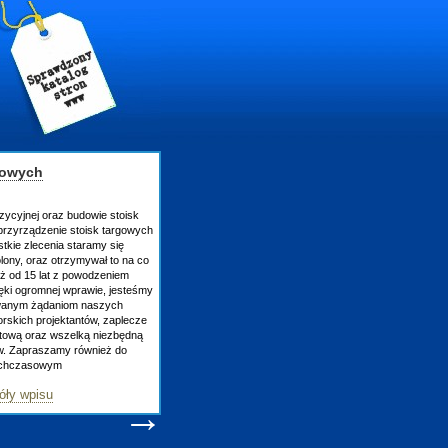
gowych
zycyjnej oraz budowie stoisk
rzyrządzenie stoisk targowych
tkie zlecenia staramy się
lony, oraz otrzymywał to na co
uż od 15 lat z powodzeniem
ęki ogromnej wprawie, jesteśmy
owanym żądaniom naszych
skich projektantów, zaplecze
atową oraz wszelką niezbędną
ów. Zapraszamy również do
tychczasowym
óły wpisu
→