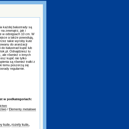
 każdej balustrady są
na zewnątrz, jak i
kle w odstępach 10 cm. W
ejsce a także powodują,
rzez takie wyroby kute
sowany do aranżacji
ki do balustrad kupić lub
stok.pl. Odnajdziesz tu
ek, ale również o innych
esz kupić nie tylko
pienia są również tralki z
ki temu poszerzą się
porady regularnie.
st w podkategoriach:
ictwo
ctwo
/
Elementy metalowe
y kute
,
rozety kute
,