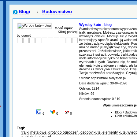
→
Blogi
Budownictwo
Wyroby kute - blog
Oceń wpis:
Standardowym elementem wyposażenia
Kliknij poniżej
tralki metalowe. Możesz zastosować je 
by ocenić
wewnątrz obiektu. Montuje się je zwy
interesujący sposób aranżują wolne mi
że balustrada wygląda efektownie. Pop
można nadać jej wyjątkowy styl, dopa
przestrzeni. Jeżeli nie wiesz, jakie tral
szukasz inspiracji, odwiedź tralki.bialy
wiele informacji nie tylko na temat tral
wyrobach kutych. Dowiesz się, że moż
elementy kute zrobione z metalu, ale ku
drewna i z tworzywa sztucznego. Dzię
Twoje możliwości aranżacyjne. Czytaj 
Strona: https://tralki.bialystok.pl/
Data dodania wpisu: 30-04-2020
Odsłon: 1214
Klików: 99
Średnia ocena wpisu: 0 / 10
6
Wpis umieszczony je
Blogi
/
Budown
6
0
0
Dom i budowni
Tagi:
tralki metalowe
,
groty do ogrodzeń
,
ozdoby kute
,
elementy kute
,
wyrob
tralki do balustrad