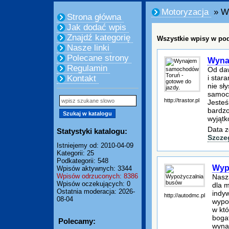
Motoryzacja
» W
Strona główna
Jak dodać wpis
Znajdź kategorię
Wszystkie wpisy w pod
Nasze linki
Polecane strony
Wyna
Regulamin
Od da
i star
Kontakt
nie sł
samoch
http://trastor.pl
Jesteś
bardzo
wyjątk
Data z
Statystyki katalogu:
Szcze
Istniejemy od: 2010-04-09
Kategorii: 25
Podkategorii: 548
Wyp
Wpisów aktywnych: 3344
Wpisów odrzuconych: 8386
Nasz
Wpisów oczekujących: 0
dla m
Ostatnia moderacja: 2026-
indy
http://autodmc.pl
08-04
wypo
w kt
bogat
Polecamy:
wynaj