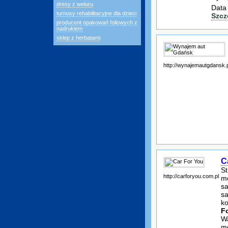
dresy z weluru
Data
turnusy rehabilitacyjne dla dzieci
Szcz
producent opakowań foliowych z
nadrukiem
sklep z herbatami
http://wynajemautgdansk.p
C
St
http://carforyou.com.pl
mo
s
s
ko
F
W
m