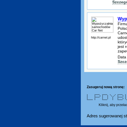
Szczeg
Wyp
Firm
Pols
Carn
udos
http://carnet.pl
który
jest
zape
Data
Szcz
Zasugeruj nową stronę:
* ****** ****** * * ***
* * * * * * * * * *
* * * * * * * * * *
* ****** * * * ******
* * * * * * * * * 
* * * * * * * * *
******* * ****** * ******
Kliknij, aby przeł
Adres sugerowanej st