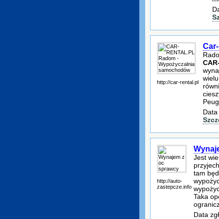
Da
S
Car
Rado
CAR
wynaj
wielu
http://car-rental.pl
równi
cies
Peuge
Data
Szcz
Wynaje
Jest wie
przyjech
tam będ
wypożycz
http://auto-
zastepcze.info
wypożycz
Taka opc
ogranic
Data zg