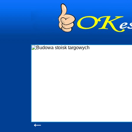
dynia
dministrowanie
ściami Gdynia i
ieżący nadzór nad
iczenia, organizację
ta obejmuje także
uchomościami Gdynia
potrzebny jest
ieruchomości Sopot
nia, Progreen-Adm
w codziennym
dla tych
←