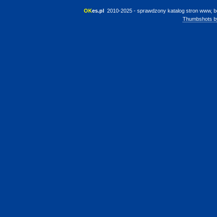
OK
es.pl
 2010-2025 - sprawdzony katalog stron www, b
Thumbshots b