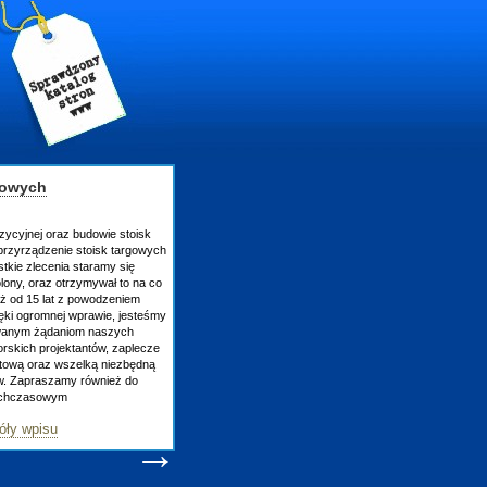
gowych
ycyjnej oraz budowie stoisk
rzyrządzenie stoisk targowych
kie zlecenia staramy się
ony, oraz otrzymywał to na co
uż od 15 lat z powodzeniem
ęki ogromnej wprawie, jesteśmy
owanym żądaniom naszych
skich projektantów, zaplecze
atową oraz wszelką niezbędną
w. Zapraszamy również do
ychczasowym
ły wpisu
→