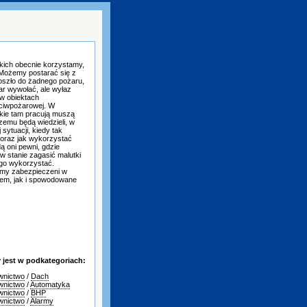
jakich obecnie korzystamy,
Możemy postarać się z
doszło do żadnego pożaru,
ar wywołać, ale wyłaz
w obiektach
eciwpożarowej. W
akie tam pracują muszą
czemu będą wiedzieli, w
sytuacji, kiedy tak
 oraz jak wykorzystać
 oni pewni, gdzie
 w stanie zagasić malutki
ego wykorzystać.
eśmy zabezpieczeni w
em, jak i spowodowane
jest w podkategoriach:
wnictwo
/
Dach
wnictwo
/
Automatyka
wnictwo
/
BHP
wnictwo
/
Alarmy