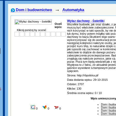
→
Dom i budownictwo
Automatyka
Wyłaz dachowy - świetliki
Oceń
Wszelkie budowle, jak oraz działki, z 
wpis:
muszą być właściwie zabezpieczone. 
Kliknij poniżej by ocenić
nich korzystać w taki sposób, by nie 
lub dymu, który potem mógłby taki poż
dachowy to baza.Skutkiem tego warto 
wykorzystywać się do asekuracji prz
następnej kolejności należyte osoby, j
przejść kurs bhp, to naturalnie dzięki 
jaki sposób się zachować w konkretnej 
właściwie to dojdzie do danego pożaru
zabezpieczenia przeciwpożarowe. Będą
znajdują się należyte pomoce, jakie są
pożar. Poza tym będą wiedzieli jak z t
Wypływa to z faktu, że aktualnie jest
gaśnice wywołane sztampowym pożar
spięciem.
Strona: http://rbpolska.pl/
Data dodania wpisu: 29-10-2015
Odsłon: 2707
Klików: 130
6
Średnia ocena wpisu: 0 / 10
Wpis umieszczony 
Dom i budo
Dom i budo
0
0
0
Dom i budo
Dom i budo