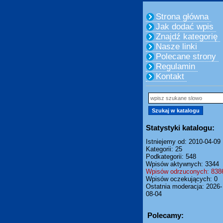
Strona główna
Jak dodać wpis
Znajdź kategorię
Nasze linki
Polecane strony
Regulamin
Kontakt
Statystyki katalogu:
Istniejemy od: 2010-04-09
Kategorii: 25
Podkategorii: 548
Wpisów aktywnych: 3344
Wpisów odrzuconych: 838
Wpisów oczekujących: 0
Ostatnia moderacja: 2026-
08-04
Polecamy: