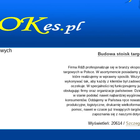
Budowa stoisk tar
Firma R&B profesjonalizuje się w branży ekspoz
targowych w Polsce. W asortymencie posiadamy p
które realizujemy w wprawny sposób. Wszyst
wykonywać tak, aby każdy z klientów był zadowol
oczekuje. W specjalności tej funkcjonujemy j
obsługując firmy oraz organizacje państwowe. Dzi
w stanie podołać nawet najbardziej wygór
konsumentów. Oddajemy w Państwa ręce nowator
produkcyjne, logistyczne, drukarnię wielkoform
pomoc, nawet w czasie już trwających targó
zapoznania się z naszymi dot
Wyświetleń: 20614 /
Szczegó