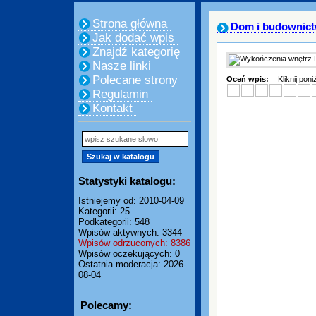
Strona główna
Dom i budownic
Jak dodać wpis
Znajdź kategorię
Nasze linki
Polecane strony
Oceń wpis:
Kliknij pon
Regulamin
Kontakt
Statystyki katalogu:
Istniejemy od: 2010-04-09
Kategorii: 25
Podkategorii: 548
Wpisów aktywnych: 3344
Wpisów odrzuconych: 8386
Wpisów oczekujących: 0
Ostatnia moderacja: 2026-
08-04
Polecamy: