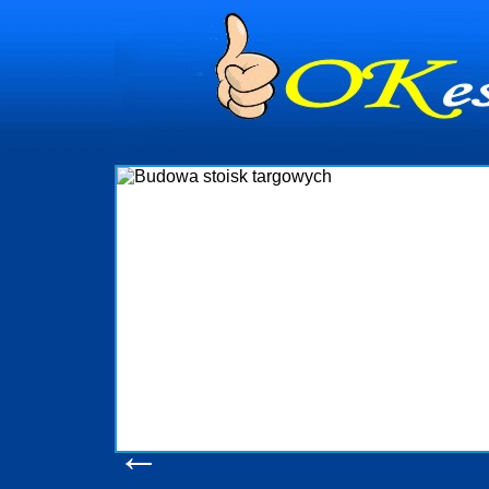
dynia
dministrowanie
ściami Gdynia i
ieżący nadzór nad
iczenia, organizację
ta obejmuje także
uchomościami Gdynia
potrzebny jest
ieruchomości Sopot
nia, Progreen-Adm
w codziennym
dla tych
←