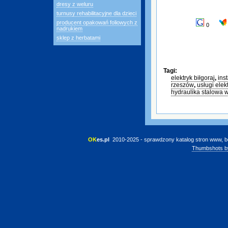
dresy z weluru
turnusy rehabilitacyjne dla dzieci
producent opakowań foliowych z
0
nadrukiem
sklep z herbatami
Tagi:
elektryk biłgoraj
,
ins
rzeszów
,
usługi elek
hydraulika stalowa 
OK
es.pl
 2010-2025 - sprawdzony katalog stron www, b
Thumbshots b