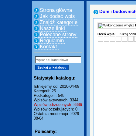
Strona główna
Dom i budownic
Jak dodać wpis
Znajdź kategorię
Nasze linki
Polecane strony
Oceń wpis:
Kliknij pon
Regulamin
Kontakt
Statystyki katalogu:
Istniejemy od: 2010-04-09
Kategorii: 25
Podkategorii: 548
Wpisów aktywnych: 3344
Wpisów odrzuconych: 8386
Wpisów oczekujących: 0
Ostatnia moderacja: 2026-
08-04
Polecamy: