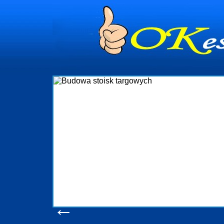
dynia
dministrowanie
ściami Gdynia i
ieżący nadzór nad
iczenia, organizację
ta obejmuje także
uchomościami Gdynia
potrzebny jest
ieruchomości Sopot
nia, Progreen-Adm
w codziennym
dla tych
←