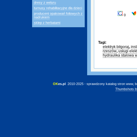
dresy z weluru
turnusy rehabilitacyjne dla dzieci
producent opakowań foliowych z
0
nadrukiem
sklep z herbatami
Tagi:
elektryk biłgoraj
,
ins
rzeszów
,
usługi elek
hydraulika stalowa 
OK
es.pl
 2010-2025 - sprawdzony katalog stron www, b
Thumbshots b