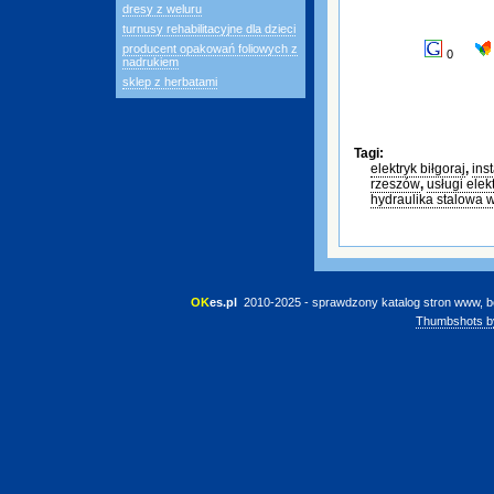
dresy z weluru
turnusy rehabilitacyjne dla dzieci
producent opakowań foliowych z
0
nadrukiem
sklep z herbatami
Tagi:
elektryk biłgoraj
,
ins
rzeszów
,
usługi elek
hydraulika stalowa 
OK
es.pl
 2010-2025 - sprawdzony katalog stron www, b
Thumbshots b