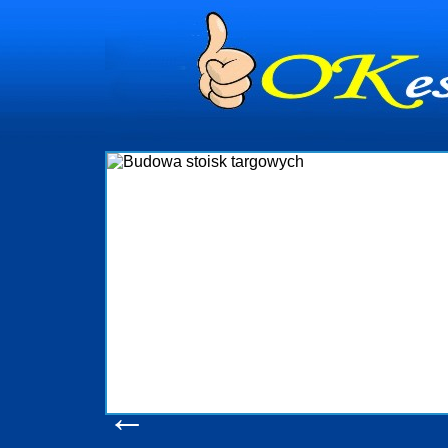
dynia
dministrowanie
ściami Gdynia i
ieżący nadzór nad
iczenia, organizację
ta obejmuje także
uchomościami Gdynia
potrzebny jest
ieruchomości Sopot
nia, Progreen-Adm
w codziennym
dla tych
←