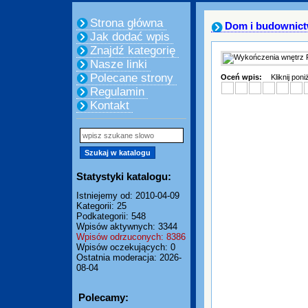
Strona główna
Dom i budownic
Jak dodać wpis
Znajdź kategorię
Nasze linki
Polecane strony
Oceń wpis:
Kliknij pon
Regulamin
Kontakt
Statystyki katalogu:
Istniejemy od: 2010-04-09
Kategorii: 25
Podkategorii: 548
Wpisów aktywnych: 3344
Wpisów odrzuconych: 8386
Wpisów oczekujących: 0
Ostatnia moderacja: 2026-
08-04
Polecamy: