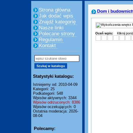
Strona główna
Dom i budownic
Jak dodać wpis
Znajdź kategorię
Nasze linki
Polecane strony
Oceń wpis:
Kliknij pon
Regulamin
Kontakt
Statystyki katalogu:
Istniejemy od: 2010-04-09
Kategorii: 25
Podkategorii: 548
Wpisów aktywnych: 3344
Wpisów odrzuconych: 8386
Wpisów oczekujących: 0
Ostatnia moderacja: 2026-
08-04
Polecamy: