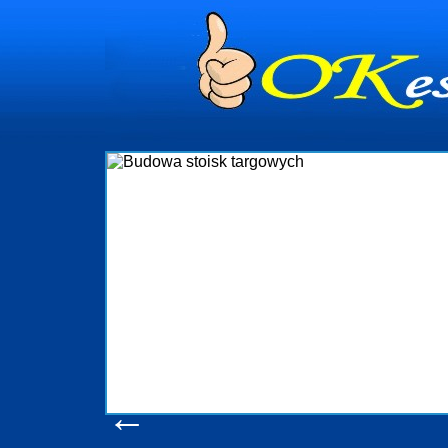
dynia
dministrowanie
ściami Gdynia i
ieżący nadzór nad
iczenia, organizację
ta obejmuje także
uchomościami Gdynia
potrzebny jest
ieruchomości Sopot
nia, Progreen-Adm
w codziennym
dla tych
←