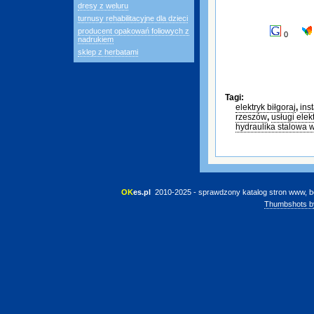
dresy z weluru
turnusy rehabilitacyjne dla dzieci
producent opakowań foliowych z
0
nadrukiem
sklep z herbatami
Tagi:
elektryk biłgoraj
,
ins
rzeszów
,
usługi elek
hydraulika stalowa 
OK
es.pl
 2010-2025 - sprawdzony katalog stron www, b
Thumbshots b