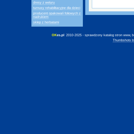
dresy z weluru
turnusy rehabilitacyjne dla dzieci
producent opakowań foliowych z
nadrukiem
sklep z herbatami
OK
es.pl
 2010-2025 - sprawdzony katalog stron www, b
Thumbshots b