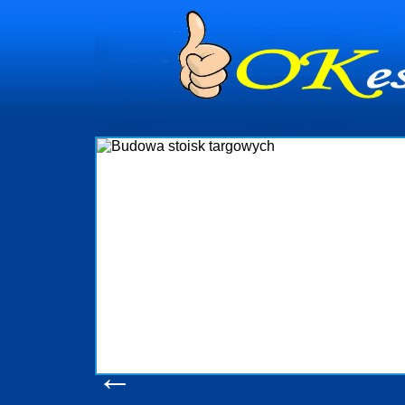
dynia
dministrowanie
ściami Gdynia i
ieżący nadzór nad
iczenia, organizację
ta obejmuje także
uchomościami Gdynia
potrzebny jest
ieruchomości Sopot
nia, Progreen-Adm
w codziennym
dla tych
←