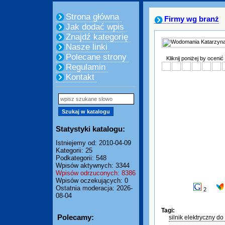
Strona główna
Firmy wg branż
Jak dodać wpis
Znajdź kategorię
Nasze linki
Polecane strony
Kliknij poniżej by ocenić
Regulamin
Kontakt
Statystyki katalogu:
Istniejemy od: 2010-04-09
Kategorii: 25
Podkategorii: 548
Wpisów aktywnych: 3344
Wpisów odrzuconych: 8386
Wpisów oczekujących: 0
Ostatnia moderacja: 2026-
2
08-04
Tagi:
Polecamy:
silnik elektryczny do