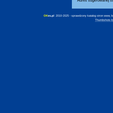
Adres sugerowanej st
OK
es.pl
 2010-2025 - sprawdzony katalog stron www, b
Thumbshots b