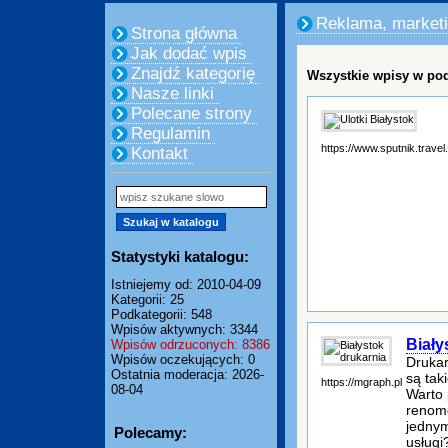
Reklama, market
Strona główna
Jak dodać wpis
Znajdź kategorię
Wszystkie wpisy w pod
Nasze linki
Polecane strony
Regulamin
https://www.sputnik.travel.
Kontakt
Statystyki katalogu:
Istniejemy od: 2010-04-09
Kategorii: 25
Podkategorii: 548
Wpisów aktywnych: 3344
Biały
Wpisów odrzuconych: 8386
Wpisów oczekujących: 0
Drukar
Ostatnia moderacja: 2026-
są tak
https://mgraph.pl
08-04
Warto 
renomo
jednym
Polecamy:
usługi