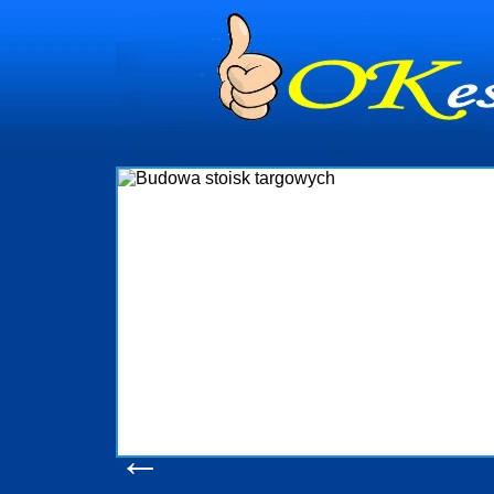
dynia
dministrowanie
ściami Gdynia i
ieżący nadzór nad
iczenia, organizację
ta obejmuje także
uchomościami Gdynia
potrzebny jest
ieruchomości Sopot
nia, Progreen-Adm
w codziennym
dla tych
←