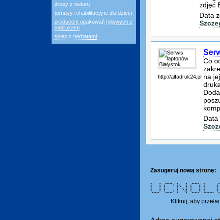
zdjęć 
dresy z weluru
turnusy rehabilitacyjne dla dzieci
Data z
producent opakowań foliowych z
Szcze
nadrukiem
sklep z herbatami
Serw
Co od
zakr
na je
http://alfadruk24.pl
druka
Dodat
poszu
komp
Data 
Szcz
Zasugeruj nową stronę:
* * ***** * * ***** * *
* * * * ** * * * *
* * * * * * * * *
* * * * * * * * *
* * * * * * * * *
* * * * * ** * * * 
***** ***** * * ***** ******* 
Kliknij, aby przeł