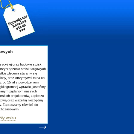
gowych
zycyjnej oraz budowie stoisk
rzyrządzenie stoisk targowych
tkie zlecenia staramy się
lony, oraz otrzymywał to na co
uż od 15 lat z powodzeniem
ęki ogromnej wprawie, jesteśmy
owanym żądaniom naszych
skich projektantów, zaplecze
atową oraz wszelką niezbędną
ów. Zapraszamy również do
tychczasowym
óły wpisu
→