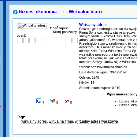
→
Biznes, ekonomia
Wirtualne biuro
Wirtualny adres
Oceń wpis:
Poszukujesz dobrego adresu dla swojej
Kliknij poniżej by
Firma Sp. z o.o. jest w stanie wręczyć
ocenić
samym środku Stolicy! Dzięki temu ot
adres, jaki pomoże Ci w kontaktach z 
Przedsiębiorstwo w śródmieściu to ma
dyrektora. Dziś możesz mieć je za bar
miesięcznie. Firma Wirtualna Firma Sp. 
wszystkie procedury a także poprowad
teraz przekonaj się, jak wiele zalet ma
centrum Stolicy. Umów się z Wirtualna 
Strona: https://wirtualna-firma.pl/
Data dodania wpisu: 30-12-2020
Odsłon: 1248
Klików: 18
Średnia ocena wpisu: 0 / 10
Wpis umieszczony 
Biznes, ek
7
0
0
6
Biznes, ek
Tagi:
wirtualny adres
,
wirtualna firma
,
wirtualny adres warszawa