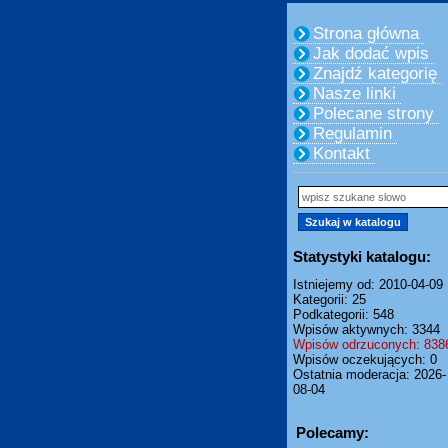
Strona główna
Jak dodać wpis
Znajdź kategorię
Nasze linki
Polecane strony
Regulamin
Kontakt
Statystyki katalogu:
Istniejemy od: 2010-04-09
Kategorii: 25
Podkategorii: 548
Wpisów aktywnych: 3344
Wpisów odrzuconych: 838
Wpisów oczekujących: 0
Ostatnia moderacja: 2026-
08-04
Polecamy: