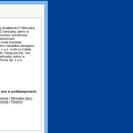
 działalności? Wirtualna
 Ci wirtualny adres w
rzymasz prestiżowy
partnerami.
rzenie każdego
dzo niewielkie pieniądze
z o.o. zrobi za Ciebie
zi Twoją pocztę. Już
 wirtualny adres w
Firma Sp. z o.o.
jest w podkategoriach:
onomia
/
Wirtualne biuro
onomia
/
Finanse