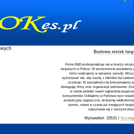
Budowa stoisk tar
Firma R&B profesjonalizuje się w branży ekspo
targowych w Polsce. W asortymencie posiadamy p
które realizujemy w wprawny sposób. Wszys
wykonywać tak, aby każdy z klientów był zadowo
oczekuje. W specjalności tej funkcjonujemy j
obsługując firmy oraz organizacje państwowe. Dzi
w stanie podołać nawet najbardziej wygór
konsumentów. Oddajemy w Państwa ręce nowator
produkcyjne, logistyczne, drukarnię wielkoform
pomoc, nawet w czasie już trwających targ
zapoznania się z naszymi do
Wyświetleń: 20531 /
Szczeg