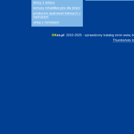
dresy z weluru
turnusy rehabilitacyjne dla dzieci
producent opakowań foliowych z
nadrukiem
sklep z herbatami
OK
es.pl
 2010-2025 - sprawdzony katalog stron www, b
Thumbshots b