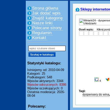
Strona główna
Sklepy interneto
Jak dodać wpis
Znajdź kategorię
Nasze linki
Polecane strony
Oceń wpis:
Kliknij pon
Regulamin
Kontakt
Statystyki katalogu:
Istniejemy od: 2010-04-09
Kategorii: 25
Podkategorii: 548
Wpisów aktywnych: 3344
4
Wpisów odrzuconych: 8386
Wpisów oczekujących: 0
Tagi:
Ostatnia moderacja: 2026-
dyspensery do wina
08-04
Polecamy: