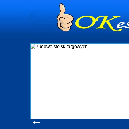
dynia
dministrowanie
ściami Gdynia i
ieżący nadzór nad
iczenia, organizację
ta obejmuje także
uchomościami Gdynia
potrzebny jest
ieruchomości Sopot
nia, Progreen-Adm
w codziennym
dla tych
←