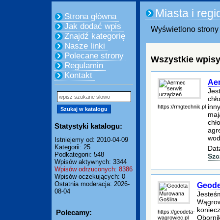
Miasta i regi
Strona główna
Jak dodać wpis
Wyświetlono strony 
Znajdź kategorię
Nasze linki
Polecane strony
Wszystkie wpisy
Regulamin
Kontakt
Ae
Jes
chł
inn
https://rmgtechnik.pl
maj
chł
Statystyki katalogu:
agr
wod
Istniejemy od: 2010-04-09
Kategorii: 25
Dat
Podkategorii: 548
Szc
Wpisów aktywnych: 3344
Wpisów odrzuconych: 8386
Wpisów oczekujących: 0
Ostatnia moderacja: 2026-
Geode
08-04
Jesteśm
Wągrow
koniec
Polecamy:
https://geodeta-
Oborni
wagrowiec.pl