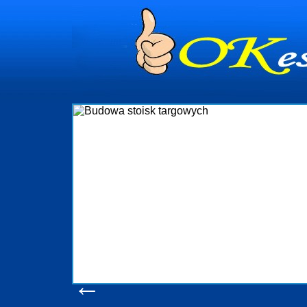
Budowa st
Firma R&B profesjonalizuje się w
targowych w Polsce. W asortymenci
które realizujemy w wprawny s
wykonywać tak, aby każdy z klientó
oczekuje. W specjalności tej fu
obsługując firmy oraz organizacje p
w stanie podołać nawet najb
konsumentów. Oddajemy w Państwa 
produkcyjne, logistyczne, drukarn
pomoc, nawet w czasie już trw
zapoznania się z
Wyświetleń: 206
←