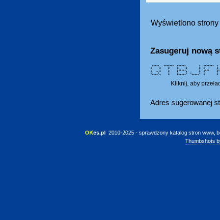
Wyświetlono strony 
Zasugeruj nową s
***** ******* ****** * *******
* * * * * * * *
* * * * * * * *
* * * ****** * ****
* * * * * * * * * *
* * * * * * * * * 
**** * * ****** ***** * *
Kliknij, aby przeł
Adres sugerowanej st
OK
es.pl
 2010-2025 - sprawdzony katalog stron www, b
Thumbshots b