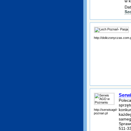
w k
Dat
Sz
http://doliczonyczas.com.
Serw
Poleca
sprzęt
konkur
http://serwisagd-
poznan.pl
każdeg
samego
Sprawd
511-33