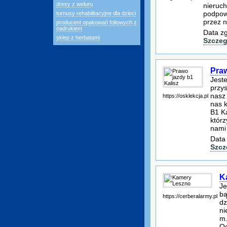
dresy z weluru
nieruc
podpowi
turnusy rehabilitacyjne dla dzieci
przez 
producent opakowań foliowych z
nadrukiem
Data zg
sklep z herbatami
Szczeg
Praw
Jeste
przys
nasz
https://osklekcja.pl
nas k
B1 Ka
którz
nami 
Data
Szcz
K
Je
bą
https://cerberalarmy.pl
dz
ni
m.
Od