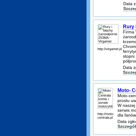
Data z
Szcze
Rury 
Firma 
żarood
krzemo
Chromo
http://virgamet.pl
ferryt
stopni
półpro
Data z
Szcze
Moto- C
Moto-cent
prostu uw
W naszej 
serwis mo
http://moto-
dla fanów
centrala.pl
Data zgło
Szczegół