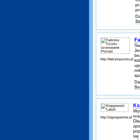
pr
pr
Da
S
Fa
Św
Je
be
http://fabrykaozonu.pl
kt
up
mi
sp
Da
Sz
Ks
Wys
ora
http://sigmapartner.pl
Dla
spo
pop
się