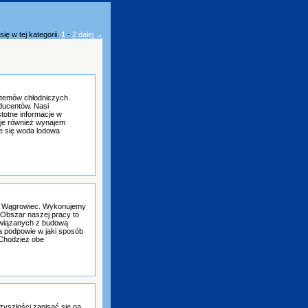
ię w tej kategorii.
1
-
2
dalej →
stemów chłodniczych.
ducentów. Nasi
stotne informacje w
je również wynajem
e się woda lodowa
ne Wągrowiec. Wykonujemy
 Obszar naszej pracy to
związanych z budową
a podpowie w jaki sposób
 Chodzież obe
zyszłości zapisać się na