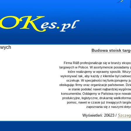
Budowa stoisk targowych
Firma R&B profesjonalizuje się w branży ekspozycyjnej oraz bu
targowych w Polsce. W asortymencie posiadamy przyrządzenie st
które realizujemy w wprawny sposób. Wszystkie zlecenia st
wykonywać tak, aby każdy z klientów był zadowolony, oraz otrzy
oczekuje. W specjalności tej funkcjonujemy już od 15 lat z p
obsługując firmy oraz organizacje państwowe. Dzięki ogromnej wpr
w stanie podołać nawet najbardziej wygórowanym żądaniom
konsumentów. Oddajemy w Państwa ręce nowatorskich projektan
produkcyjne, logistyczne, drukarnię wielkoformatową oraz wszel
pomoc, nawet w czasie już trwających targów. Zapraszamy r
zapoznania się z naszymi dotychczasowym
Wyświetleń: 20623 /
Szczegóły wpisu