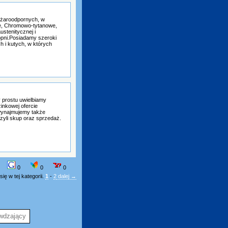
i żaroodpornych, w
e, Chromowo-tytanowe,
ustenitycznej i
opni.Posiadamy szeroki
 i kutych, w których
y prostu uwielbiamy
inkowej ofercie
, wynajmujemy także
zyli skup oraz sprzedaż.
0
0
0
ię w tej kategorii.
1
-
2
dalej →