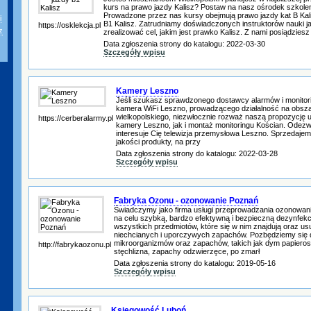
kurs na prawo jazdy Kalisz? Postaw na nasz ośrodek szkolen
Prowadzone przez nas kursy obejmują prawo jazdy kat B Kal
i
B1 Kalisz. Zatrudniamy doświadczonych instruktorów nauki ja
https://osklekcja.pl
z
zrealizować cel, jakim jest prawko Kalisz. Z nami posiądziesz
Data zgłoszenia strony do katalogu: 2022-03-30
Szczegóły wpisu
Kamery Leszno
Jeśli szukasz sprawdzonego dostawcy alarmów i monitori
kamera WiFi Leszno, prowadzącego działalność na obsz
wielkopolskiego, niezwłocznie rozważ naszą propozycję u
https://cerberalarmy.pl
kamery Leszno, jak i montaż monitoringu Kościan. Odezwij 
interesuje Cię telewizja przemysłowa Leszno. Sprzedajem
jakości produkty, na przy
Data zgłoszenia strony do katalogu: 2022-03-28
Szczegóły wpisu
Fabryka Ozonu - ozonowanie Poznań
Świadczymy jako firma usługi przeprowadzania ozonowania
na celu szybką, bardzo efektywną i bezpieczną dezynfekc
wszystkich przedmiotów, które się w nim znajdują oraz us
niechcianych i uporczywych zapachów. Pozbędziemy się d
mikroorganizmów oraz zapachów, takich jak dym papieros
http://fabrykaozonu.pl
stęchlizna, zapachy odzwierzęce, po zmarł
Data zgłoszenia strony do katalogu: 2019-05-16
Szczegóły wpisu
Księgowość Luboń