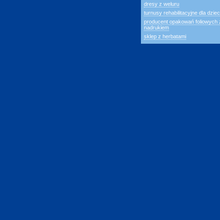
dresy z weluru
turnusy rehabilitacyjne dla dziec
producent opakowań foliowych 
nadrukiem
sklep z herbatami