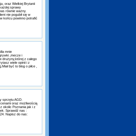
, oraz Wielkiej Brytanii
każdej sprawy
 nas równie ważny.
ent nie pogubił się w
 w końcu powinno potrafić
dla mnie
grywki ,mecze i
 drużyny,której z całego
tasz wiele opinii i z
Miał być to blog o piłce ,
y sprzętu AGD.
 cenami oraz możliwością
 okolic Poznania jak i z
ek. Sprawdź nas :
24. Napisz do nas: