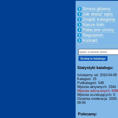
Strona główna
Jak dodać wpis
Znajdź kategorię
Nasze linki
Polecane strony
Regulamin
Kontakt
Statystyki katalogu:
Istniejemy od: 2010-04-09
Kategorii: 25
Podkategorii: 548
Wpisów aktywnych: 3344
Wpisów odrzuconych: 838
Wpisów oczekujących: 0
Ostatnia moderacja: 2026-
08-04
Polecamy: