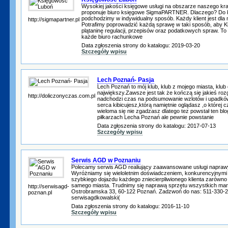
Wysokiej jakości księgowe usługi na obszarze naszego kraju
proponuje biuro księgowe SigmaPARTNER. Dlaczego? Do 
podchodzimy w indywidualny sposób. Każdy klient jest dla
http://sigmapartner.pl
Potrafimy poprowadzić każdą sprawę w taki sposób, aby Kli
plątaninę regulacji, przepisów oraz podatkowych spraw. To
każde biuro rachunkowe
Data zgłoszenia strony do katalogu: 2019-03-20
Szczegóły wpisu
Lech Poznań- Pasja
Lech Poznań to mój klub, klub z mojego miasta, klub 
największy.Zawsze jest tak że kończą się jakieś roz
http://doliczonyczas.com.pl
nadchodzi czas na podsumowanie wzlotów i upadków
serca kibicujesz,którą namiętnie oglądasz ,o której czy
wieloma się nie zgadzasz dlatego tez powstał ten blog.
piłkarzach Lecha Poznań ale pewnie powstanie
Data zgłoszenia strony do katalogu: 2017-07-13
Szczegóły wpisu
Serwis AGD w Poznaniu
Polecamy serwis AGD realiujący zaawansowane usługi napraw
Wyróżniamy się wieloletnim doświadczeniem, konkurencyjnymi
szybkiego dojazdu każdego zniecierpliwionego klienta zarówno z
samego miasta. Trudnimy się naprawą sprzętu wszystkich mar
http://serwisagd-
Ostrobramska 33, 60-122 Poznań. Zadzwoń do nas: 511-330-2
poznan.pl
serwisagdkowalski(
Data zgłoszenia strony do katalogu: 2016-11-10
Szczegóły wpisu