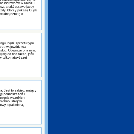
ia kierowców w Kaliszu!
isz, a takżeprawo jazdy
zdy, którzy pokażą Ci jak
 trudną sztukę o
ngu, bądź sprzętu typu
arze województwa
sług. Obejmuje ona m.in.
się do nas także, jeśli
y tylko najwyższej
. Jest to zabieg, mający
ję pomieszczeń i
unięcia wszelkich
robnoustrojów i
owy, spalenizna,