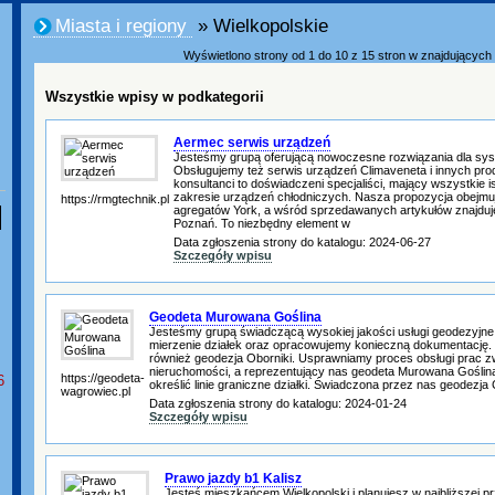
Miasta i regiony
» Wielkopolskie
Wyświetlono strony od 1 do 10 z 15 stron w znajdujących s
Wszystkie wpisy w podkategorii
Aermec serwis urządzeń
Jesteśmy grupą oferującą nowoczesne rozwiązania dla sy
Obsługujemy też serwis urządzeń Climaveneta i innych pro
konsultanci to doświadczeni specjaliści, mający wszystkie i
zakresie urządzeń chłodniczych. Nasza propozycja obejmu
https://rmgtechnik.pl
agregatów York, a wśród sprzedawanych artykułów znajduj
Poznań. To niezbędny element w
Data zgłoszenia strony do katalogu: 2024-06-27
Szczegóły wpisu
Geodeta Murowana Goślina
Jesteśmy grupą świadczącą wysokiej jakości usługi geodezyj
mierzenie działek oraz opracowujemy konieczną dokumentację.
również geodezja Oborniki. Usprawniamy proces obsługi prac 
nieruchomości, a reprezentujący nas geodeta Murowana Goślin
https://geodeta-
6
określić linie graniczne działki. Świadczona przez nas geodezja
wagrowiec.pl
Data zgłoszenia strony do katalogu: 2024-01-24
Szczegóły wpisu
Prawo jazdy b1 Kalisz
Jesteś mieszkańcem Wielkopolski i planujesz w najbliższej pr