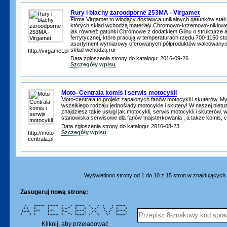
Rury i blachy żaroodporne 253MA - Virgamet
Firma Virgamet to wiodący dostawca unikalnych gatunków stal
których skład wchodzą materiały Chromowo-krzemowo-niklow
jak również gatunki Chromowe z dodatkiem Glinu o strukturze a
ferrytycznej, które pracują w temperaturach rzędu 700-1150 st
asortyment wymiarowy oferowanych półproduktów walcowanych
skład wchodzą rur
http://virgamet.pl
Data zgłoszenia strony do katalogu: 2016-09-26
Szczegóły wpisu
Moto- Centrala komis i serwis motocykli
Moto-centrala to projekt zapalonych fanów motocykli i skuterów. M
wszelkiego rodzaju jednoślady motocykle i skutery! W naszej nietuz
znajdziesz takie usługi jak motocykli, serwis motocykli i skuterów
stanowiska serwisowe dla fanów majsterkowania , a także komis, c
Data zgłoszenia strony do katalogu: 2016-08-23
Szczegóły wpisu
http://moto-
centrala.pl
Wyświetlono strony od 1 do 10 z 15 stron w znajdujących s
Zasugeruj nową stronę:
* ******* ******* * * ****** * * * * ******
* * * * * ** * * * * * * * *
* * * * * ** * * * * * * * *
* * **** **** ** ****** * * * ******
***** * * * ** * * * * * * * *
* * * * * ** * * * * * * * *
* * * ******* * * ****** * * * ******
Kliknij, aby przeładować