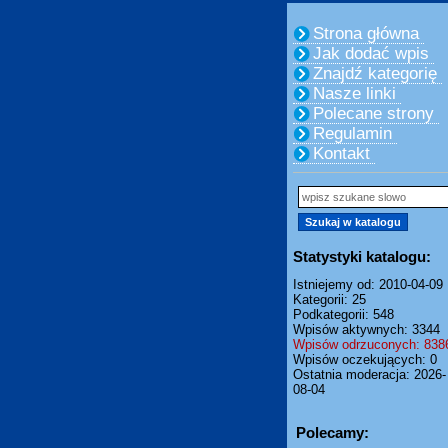
Strona główna
Jak dodać wpis
Znajdź kategorię
Nasze linki
Polecane strony
Regulamin
Kontakt
Statystyki katalogu:
Istniejemy od: 2010-04-09
Kategorii: 25
Podkategorii: 548
Wpisów aktywnych: 3344
Wpisów odrzuconych: 838
Wpisów oczekujących: 0
Ostatnia moderacja: 2026-
08-04
Polecamy: