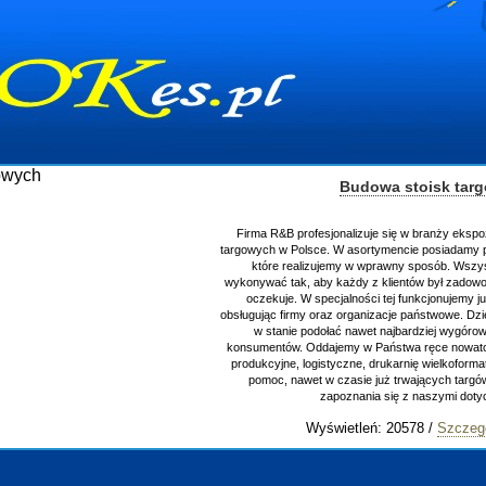
Budowa stoisk tar
Firma R&B profesjonalizuje się w branży ekspo
targowych w Polsce. W asortymencie posiadamy p
które realizujemy w wprawny sposób. Wszys
wykonywać tak, aby każdy z klientów był zadowo
oczekuje. W specjalności tej funkcjonujemy j
obsługując firmy oraz organizacje państwowe. Dzi
w stanie podołać nawet najbardziej wygór
konsumentów. Oddajemy w Państwa ręce nowator
produkcyjne, logistyczne, drukarnię wielkoform
pomoc, nawet w czasie już trwających targ
zapoznania się z naszymi do
Wyświetleń: 20578 /
Szczeg