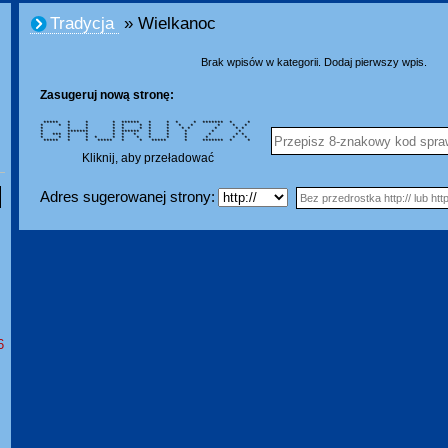
Tradycja
» Wielkanoc
Brak wpisów w kategorii. Dodaj pierwszy wpis.
Zasugeruj nową stronę:
***** * * * ****** * * * * ******* * *
* * * * * * * * * * * * * *
* * * * * * * * * * * * *
* ******* * ****** * * * * *
* *** * * * * * * * * * * *
* * * * * * * * * * * * * *
***** * * ***** * * ***** * ******* * *
Kliknij, aby przeładować
Adres sugerowanej strony:
6