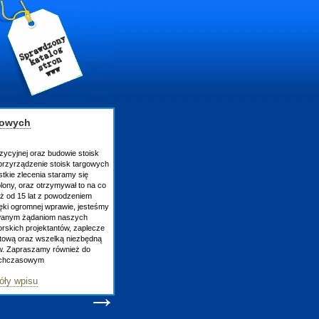
gowych
zycyjnej oraz budowie stoisk
rzyrządzenie stoisk targowych
tkie zlecenia staramy się
lony, oraz otrzymywał to na co
uż od 15 lat z powodzeniem
ęki ogromnej wprawie, jesteśmy
owanym żądaniom naszych
skich projektantów, zaplecze
atową oraz wszelką niezbędną
ów. Zapraszamy również do
tychczasowym
óły wpisu
→