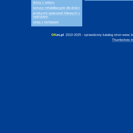
dresy z weluru
turnusy rehabilitacyjne dla dzieci
producent opakowań foliowych z
nadrukiem
sklep z herbatami
OK
es.pl
 2010-2025 - sprawdzony katalog stron www, b
Thumbshots b