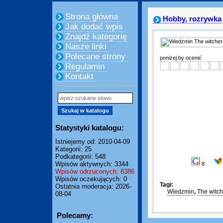
Strona główna
Hobby, rozrywka
Jak dodać wpis
Znajdź kategorię
Nasze linki
Polecane strony
poniżej by ocenić
Regulamin
Kontakt
Statystyki katalogu:
Istniejemy od: 2010-04-09
Kategorii: 25
Podkategorii: 548
Wpisów aktywnych: 3344
8
Wpisów odrzuconych: 8386
Wpisów oczekujących: 0
Tagi:
Ostatnia moderacja: 2026-
Wiedzmin
,
The witch
08-04
Polecamy: