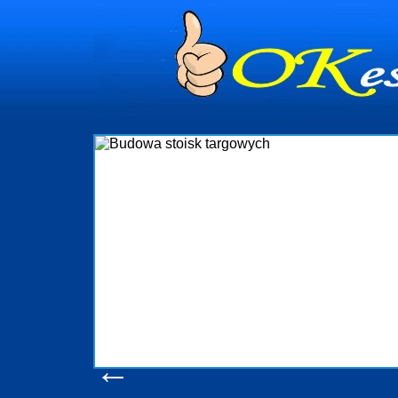
dynia
dministrowanie
ściami Gdynia i
ieżący nadzór nad
iczenia, organizację
ta obejmuje także
uchomościami Gdynia
potrzebny jest
ieruchomości Sopot
nia, Progreen-Adm
w codziennym
dla tych
←